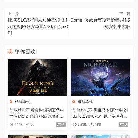
上一篇
下一篇
[欧美SLG/汉化]未知神童v0.3.1
Dome Keeper穹顶守护者v41.5
汉化版[PC+安卓][2.3G/百度+O
免安装中文版
D]
猜你喜欢
破解单机
破解单机
艾尔登法环 黄金树幽影|豪华中
艾尔登法环 黑夜君临|豪华中文|
文|V1.16.2-黑焰刀魂-魅影断弦
Build.22818764-见弃空洞者DL
+预购特典+全DLC+修改器|解
C+预购特典+全DLC+修改器|解
1.11k
67
2.98k
198
5
8
压即撸|
压即撸|