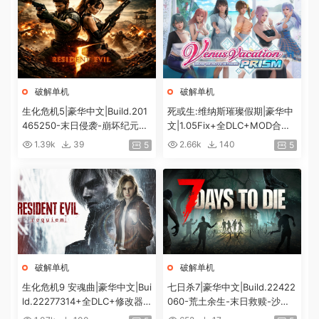
破解单机
破解单机
生化危机5|豪华中文|Build.201
死或生:维纳斯璀璨假期|豪华中
465250-末日侵袭-崩坏纪元
文|1.05Fix+全DLC+MOD合集
+预购特典+全DLC-解锁全内
+预购特典|解压即撸|[12G/百
1.39k
39
2.66k
140
5
5
容|解压即撸|
度]
破解单机
破解单机
生化危机9 安魂曲|豪华中文|Bui
七日杀7|豪华中文|Build.22422
ld.22277314+全DLC+修改器|
060-荒土余生-末日救赎-沙盒
解压即撸|[74G/百度]
+全DLC|解压即撸|