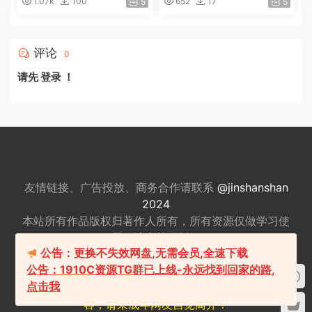
1.07k
100
652
17
5
5
评论
0
请先
登录
！
友情链接、广告投放、商务合作请联系
@jinshanshan
2024
本站所有作品版权归著作人所有，所有资源仅做
学习使
用，请支持正版。
公告：更换不失效网盘,无需会员,全速下载
适量游戏有益身心健康，请勿长时间沉迷游戏，注意保
公告：1910C资源TG群已上线-永远找到回家的路,
护视力并预防近视，保重身体！
点击我
我们立足于美国，对全球华人服务，本站包含18+内
容，请未成年网友自觉离开！