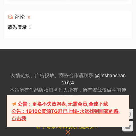
评论
0
请先
登录
！
友情链接、广告投放、商务合作请联系
@jinshanshan
2024
本站所有作品版权归著作人所有，所有资源仅做
学习使
用，请支持正版。
公告：更换不失效网盘,无需会员,全速下载
适量游戏有益身心健康，请勿长时间沉迷游戏，注意保
公告：1910C资源TG群已上线-永远找到回家的路,
护视力并预防近视，保重身体！
点击我
我们立足于美国，对全球华人服务，本站包含18+内
容，请未成年网友自觉离开！