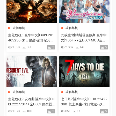
破解单机
破解单机
生化危机5|豪华中文|Build.201
死或生:维纳斯璀璨假期|豪华中
465250-末日侵袭-崩坏纪元
文|1.05Fix+全DLC+MOD合集
+预购特典+全DLC-解锁全内
+预购特典|解压即撸|[12G/百
1.39k
39
2.66k
140
5
5
容|解压即撸|
度]
破解单机
破解单机
生化危机9 安魂曲|豪华中文|Bui
七日杀7|豪华中文|Build.22422
ld.22277314+全DLC+修改器|
060-荒土余生-末日救赎-沙盒
解压即撸|[74G/百度]
+全DLC|解压即撸|
1.07k
100
651
17
5
5