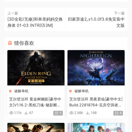
上一篇
下一篇
[3D全彩/无修]和单亲妈妈交换
归家异途2_v1.0.0f3.6免安装中
身体 01-03 (NTR)[53M]
文版
猜你喜欢
破解单机
破解单机
艾尔登法环 黄金树幽影|豪华中
艾尔登法环 黑夜君临|豪华中文|
文|V1.16.2-黑焰刀魂-魅影断弦
Build.22818764-见弃空洞者DL
+预购特典+全DLC+修改器|解
C+预购特典+全DLC+修改器|解
1.11k
67
2.98k
198
5
8
压即撸|
压即撸|