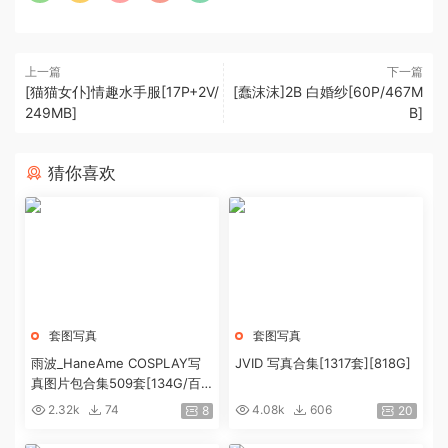
上一篇
下一篇
[猫猫女仆]情趣水手服[17P+2V/
[蠢沫沫]2B 白婚纱[60P/467M
249MB]
B]
猜你喜欢
套图写真
套图写真
雨波_HaneAme COSPLAY写
JVID 写真合集[1317套][818G]
真图片包合集509套[134G/百
度盘]
2.32k
74
4.08k
606
8
20