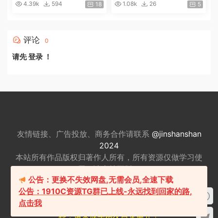
更新]
4.39k
594
1.08k
26
18
5
评论
0
请先
登录
！
友情链接、广告投放、商务合作请联系
@jinshanshan
2024
本站所有作品版权归著作人所有，所有资源仅做
学习使
用，请支持正版。
公告：更换不失效网盘,无需会员,全速下载
适量游戏有益身心健康，请勿长时间沉迷游戏，注意保
公告：1910C资源TG群已上线-永远找到回家的路,
护视力并预防近视，保重身体！
点击我
我们立足于美国，对全球华人服务，本站包含18+内
容，请未成年网友自觉离开！