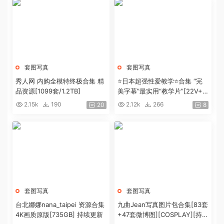
套图写真
套图写真
秀人网 内购全模特终极合集 精
⭐日本超强性爱教学⭐合集 “完
品资源[1099套/1.2TB]
美字幕”最实用“教学片”[22V+4.
9G]
2.15k
190
2.12k
266
20
8
套图写真
套图写真
台北娜娜nana_taipei 资源合集
九曲Jean写真图片包合集[83套
4K画质原版[735GB] 持续更新
+47套微博图][COSPLAY][持续