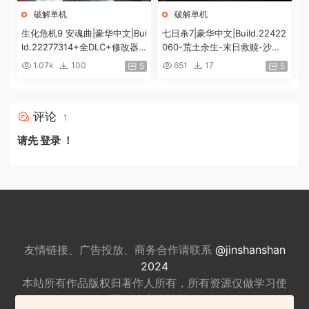
破解单机
破解单机
生化危机9 安魂曲|豪华中文|Bui
七日杀7|豪华中文|Build.22422
ld.22277314+全DLC+修改器|
060-荒土余生-末日救赎-沙盒
解压即撸|[74G/百度]
+全DLC|解压即撸|
1.07k
100
651
17
5
5
评论
1
请先
登录
！
友情链接、广告投放、商务合作请联系
@jinshanshan
2024
本站所有作品版权归著作人所有，所有资源仅做
学习使
用，请支持正版。