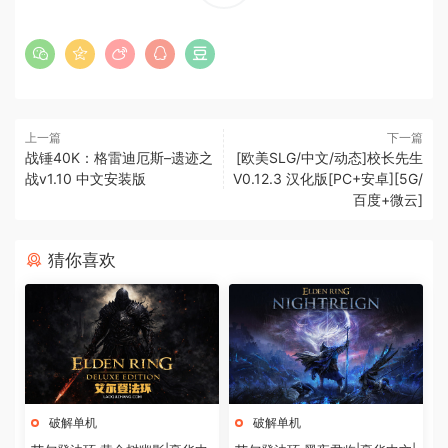
上一篇
下一篇
战锤40K：格雷迪厄斯–遗迹之
[欧美SLG/中文/动态]校长先生
战v1.10 中文安装版
V0.12.3 汉化版[PC+安卓][5G/
百度+微云]
猜你喜欢
破解单机
破解单机