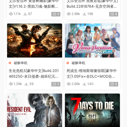
艾尔登法环 黄金树幽影|豪华中
艾尔登法环 黑夜君临|豪华中文|
文|V1.16.2-黑焰刀魂-魅影断弦
Build.22818764-见弃空洞者DL
+预购特典+全DLC+修改器|解
C+预购特典+全DLC+修改器|解
1.11k
67
2.98k
198
5
8
压即撸|
压即撸|
破解单机
破解单机
生化危机5|豪华中文|Build.201
死或生:维纳斯璀璨假期|豪华中
465250-末日侵袭-崩坏纪元
文|1.05Fix+全DLC+MOD合集
+预购特典+全DLC-解锁全内
+预购特典|解压即撸|[12G/百
1.39k
39
2.66k
140
5
5
容|解压即撸|
度]