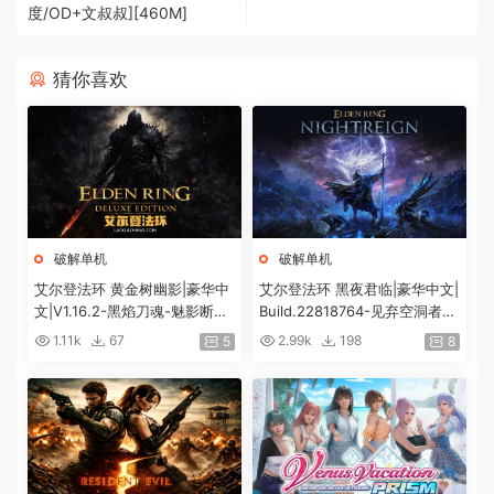
度/OD+文叔叔][460M]
猜你喜欢
破解单机
破解单机
艾尔登法环 黄金树幽影|豪华中
艾尔登法环 黑夜君临|豪华中文|
文|V1.16.2-黑焰刀魂-魅影断弦
Build.22818764-见弃空洞者DL
+预购特典+全DLC+修改器|解
C+预购特典+全DLC+修改器|解
1.11k
67
2.99k
198
5
8
压即撸|
压即撸|