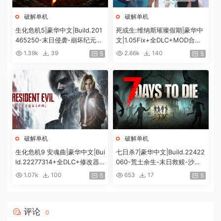
破解单机
破解单机
生化危机5|豪华中文|Build.201
死或生:维纳斯璀璨假期|豪华中
465250-末日侵袭-崩坏纪元
文|1.05Fix+全DLC+MOD合集
+预购特典+全DLC-解锁全内
+预购特典|解压即撸|[12G/百
1.39k
39
2.66k
140
5
5
容|解压即撸|
度]
破解单机
破解单机
生化危机9 安魂曲|豪华中文|Bui
七日杀7|豪华中文|Build.22422
ld.22277314+全DLC+修改器|
060-荒土余生-末日救赎-沙盒
解压即撸|[74G/百度]
+全DLC|解压即撸|
1.07k
100
653
17
5
5
评论
0