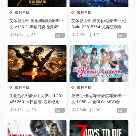
破解单机
破解单机
艾尔登法环 黄金树幽影|豪华中
艾尔登法环 黑夜君临|豪华中文|
文|V1.16.2-黑焰刀魂-魅影断弦
Build.22818764-见弃空洞者DL
+预购特典+全DLC+修改器|解
C+预购特典+全DLC+修改器|解
1.07k
65
2.95k
197
5
8
压即撸|
压即撸|
破解单机
破解单机
生化危机5|豪华中文|Build.201
死或生:维纳斯璀璨假期|豪华中
465250-末日侵袭-崩坏纪元
文|1.05Fix+全DLC+MOD合集
+预购特典+全DLC-解锁全内
+预购特典|解压即撸|[12G/百
1.37k
39
2.64k
139
5
5
容|解压即撸|
度]