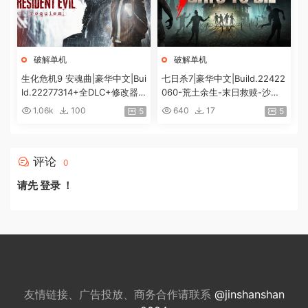
破解单机
破解单机
生化危机9 安魂曲|豪华中文|Bui
七日杀7|豪华中文|Build.22422
ld.22277314+全DLC+修改器|
060-荒土余生-末日救赎-沙盒
解压即撸|[74G/百度]
+全DLC|解压即撸|
1.06k
100
640
17
5
5
评论
0
请先
登录
！
友情链接、广告投放、商务合作请联系
@jinshanshan