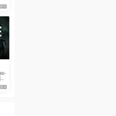
5
60-
|解
5