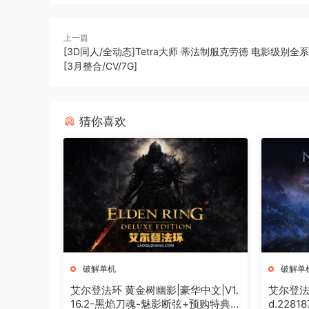
上一篇
[3D同人/全动态]Tetra大师 蒂法制服克劳德 电影级别全
[3月整合/CV/7G]
猜你喜欢
破解单机
破解单
艾尔登法环 黄金树幽影|豪华中文|V1.
艾尔登法环
16.2-黑焰刀魂-魅影断弦+预购特典
d.228