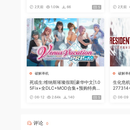
+全DLC+修改器|解压即撸|
特典+全
2天前
1.09k
66
2天前
5
破解单机
破解单
死或生:维纳斯璀璨假期|豪华中文|1.0
生化危机9
5Fix+全DLC+MOD合集+预购特典|
27731
解压即撸|[12G/百度]
[74G/百
06-12
2.64k
140
06-09
5
评论
0