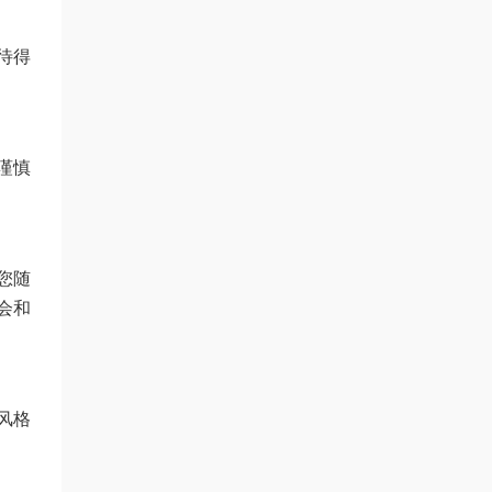
待得
谨慎
您随
会和
风格