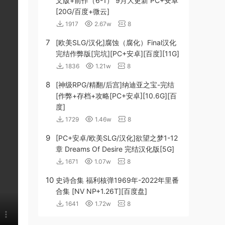
文版+前作（6-1） 9月大更新 PC+安卓
[20G/百度+微云]
1917
2.67w
8
7
[欧美SLG/汉化]腐蚀（腐化）Final汉化
完结作弊版[完坑][PC+安卓][百度][11G]
1836
1.21w
8
8
[神级RPG/精翻/后宫]纳迪亚之宝-完结
[作弊+存档+攻略[PC+安卓][10.6G][百
度]
1729
1.46w
8
9
[PC+安卓/欧美SLG/汉化]欲望之梦1-12
章 Dreams Of Desire 完结汉化版[5G]
1671
1.07w
8
10
史诗合集 福利核弹1969年-2022年里番
合集 [NV NP+1.26T][百度盘]
1641
1.72w
8