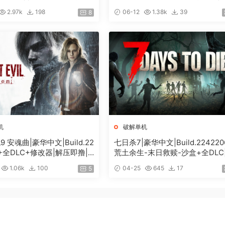
DLC+修改器|解压即撸|
+全DLC-解锁全内容|解压即撸|
2.97k
198
06-12
1.38k
39
8
机
破解单机
 安魂曲|豪华中文|Build.22
七日杀7|豪华中文|Build.224220
4+全DLC+修改器|解压即撸|
荒土余生-末日救赎-沙盒+全DLC
度]
压即撸|
1.06k
100
04-25
645
17
5