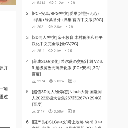
5414
2.12w
8
2
[PC+安卓/RPG/中文]爱巢(雅熙+无心)
+绿巢+绿巢番外+归巢 官方中文版[20G]
2921
2.6w
8
3
[3D同人/中文]亲子教育 木村聡美和翔平
汉化中文完全版[全CV/2G]
2511
2.1w
5
4
[养成SLG/汉化] 希尔薇の交配计划 V7.6.
源并
9 超级魔改无码汉化版 [PC+安卓][3G/
百度]
2274
2.83w
8
一项
5
[超值3D同人/全动态]Nibuh大佬 国漫同
通过
人2022究极大合集267部[267V+294G]
[百度]
2117
3.56w
8
6
[国产良心SLG/中文]母上攻略 Ver6.0 中