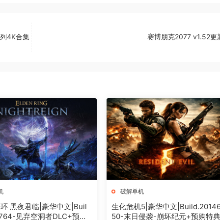
系列4K合集
赛博朋克2077 v1.52
机
破解单机
 黑夜君临|豪华中文|Buil
生化危机5|豪华中文|Build.2014
18764-见弃空洞者DLC+预购
50-末日侵袭-崩坏纪元+预购特