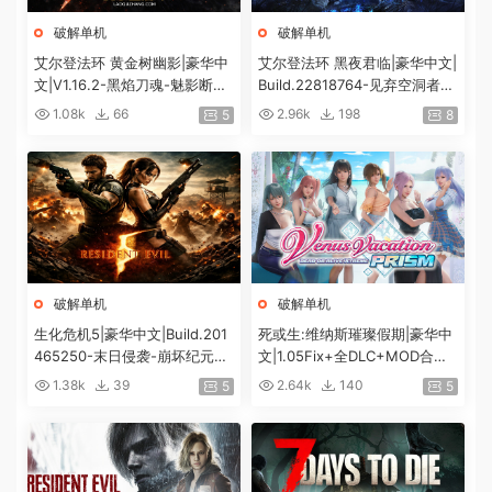
破解单机
破解单机
艾尔登法环 黄金树幽影|豪华中
艾尔登法环 黑夜君临|豪华中文|
文|V1.16.2-黑焰刀魂-魅影断弦
Build.22818764-见弃空洞者DL
+预购特典+全DLC+修改器|解
C+预购特典+全DLC+修改器|解
1.08k
66
2.96k
198
5
8
压即撸|
压即撸|
破解单机
破解单机
生化危机5|豪华中文|Build.201
死或生:维纳斯璀璨假期|豪华中
465250-末日侵袭-崩坏纪元
文|1.05Fix+全DLC+MOD合集
+预购特典+全DLC-解锁全内
+预购特典|解压即撸|[12G/百
1.38k
39
2.64k
140
5
5
容|解压即撸|
度]