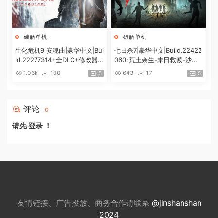
破解单机
破解单机
生化危机9 安魂曲|豪华中文|Bui
七日杀7|豪华中文|Build.22422
ld.22277314+全DLC+修改器|
060-荒土余生-末日救赎-沙盒
解压即撸|[74G/百度]
+全DLC|解压即撸|
1.06k
100
643
17
5
5
评论
0
请先
登录
！
友情链接、广告投放、商务合作请联系
@jinshanshan
2024