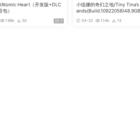
Atomic Heart（开发版+DLC
小缇娜的奇幻之地/Tiny Tina’s 
音包）
ands(Build.10922058)48.
盘下载
1.66k
50
04-22
1.14k
13
5