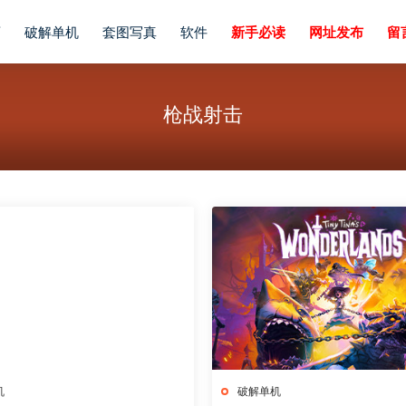
画
破解单机
套图写真
软件
新手必读
网址发布
留
枪战射击
机
破解单机