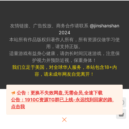
友情链接、广告投放、商务合作请联系
@jinshanshan
2024
本站所有作品版权归著作人所有，所有资源仅做
学习使
用，请支持正版。
适量游戏有益身心健康，请勿长时间沉迷游戏，注意保
护视力并预防近视，保重身体！
我们立足于美国，对全球华人服务，本站包含18+内
容，请未成年网友自觉离开！
公告：更换不失效网盘,无需会员,全速下载
公告：1910C资源TG群已上线-永远找到回家的路,
点击我