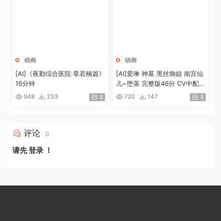
动画
动画
[AI]《夜勤综合医院·章若楠篇》
[AI]爱琳 神墓 黑丝御姐 南宫仙
16分钟
儿~堕落 完整版46分 CV中配[7
20M]
948
233
720
147
8
8
评论
0
请先
登录
！