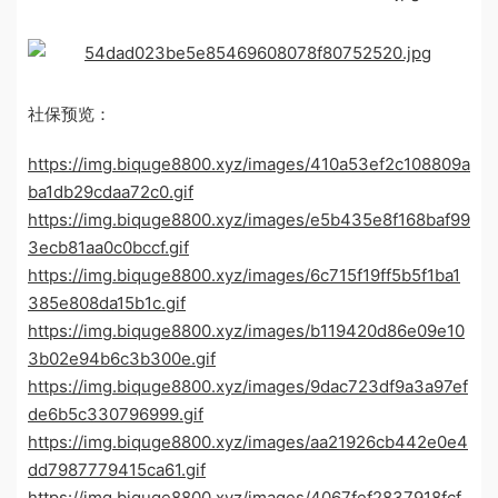
社保预览：
https://img.biquge8800.xyz/images/410a53ef2c108809a
ba1db29cdaa72c0.gif
https://img.biquge8800.xyz/images/e5b435e8f168baf99
3ecb81aa0c0bccf.gif
https://img.biquge8800.xyz/images/6c715f19ff5b5f1ba1
385e808da15b1c.gif
https://img.biquge8800.xyz/images/b119420d86e09e10
3b02e94b6c3b300e.gif
https://img.biquge8800.xyz/images/9dac723df9a3a97ef
de6b5c330796999.gif
https://img.biquge8800.xyz/images/aa21926cb442e0e4
dd7987779415ca61.gif
https://img.biquge8800.xyz/images/4067fef2837918fcf