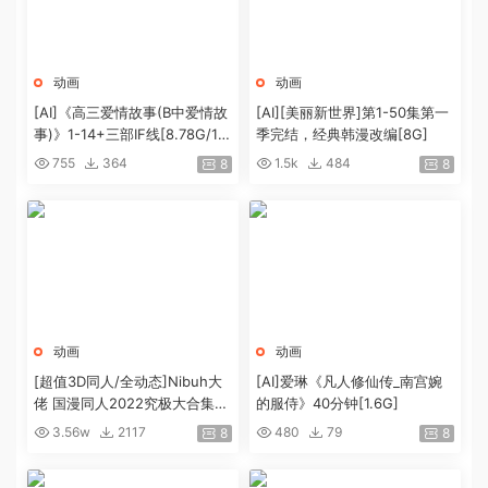
动画
动画
[AI]《高三爱情故事(B中爱情故
[AI][美丽新世界]第1-50集第一
事)》1-14+三部IF线[8.78G/17
季完结，经典韩漫改编[8G]
V]
755
364
1.5k
484
8
8
动画
动画
[超值3D同人/全动态]Nibuh大
[AI]爱琳《凡人修仙传_南宫婉
佬 国漫同人2022究极大合集26
的服侍》40分钟[1.6G]
7部[267V+294G][百度]
3.56w
2117
480
79
8
8