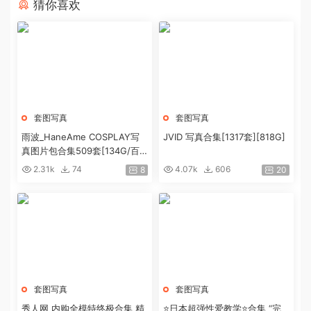
猜你喜欢
套图写真
套图写真
雨波_HaneAme COSPLAY写
JVID 写真合集[1317套][818G]
真图片包合集509套[134G/百
度盘]
2.31k
74
4.07k
606
8
20
套图写真
套图写真
秀人网 内购全模特终极合集 精
⭐日本超强性爱教学⭐合集 “完