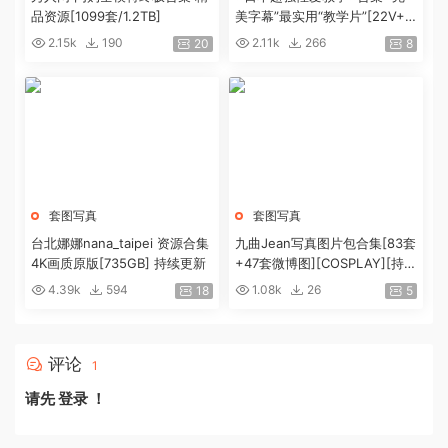
品资源[1099套/1.2TB]
美字幕”最实用“教学片”[22V+4.
9G]
2.15k
190
2.11k
266
20
8
套图写真
套图写真
台北娜娜nana_taipei 资源合集
九曲Jean写真图片包合集[83套
4K画质原版[735GB] 持续更新
+47套微博图][COSPLAY][持续
更新]
4.39k
594
1.08k
26
18
5
评论
1
请先
登录
！