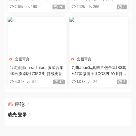
9G]
2.15k
190
2.12k
266
20
8
套图写真
套图写真
台北娜娜nana_taipei 资源合集
九曲Jean写真图片包合集[83套
4K画质原版[735GB] 持续更新
+47套微博图][COSPLAY][持续
更新]
4.39k
594
1.08k
26
18
5
评论
1
请先
登录
！