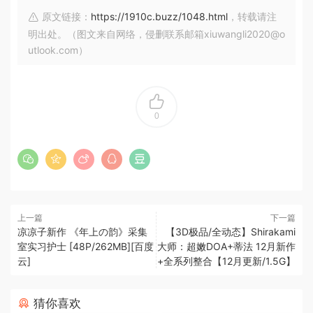
原文链接：
https://1910c.buzz/1048.html
，转载请注
明出处。（图文来自网络，侵删联系邮箱xiuwangli2020@o
utlook.com）
0
上一篇
下一篇
凉凉子新作 《年上の韵》采集
【3D极品/全动态】Shirakami
室实习护士 [48P/262MB][百度
大师：超嫩DOA+蒂法 12月新作
云]
+全系列整合【12月更新/1.5G】
猜你喜欢