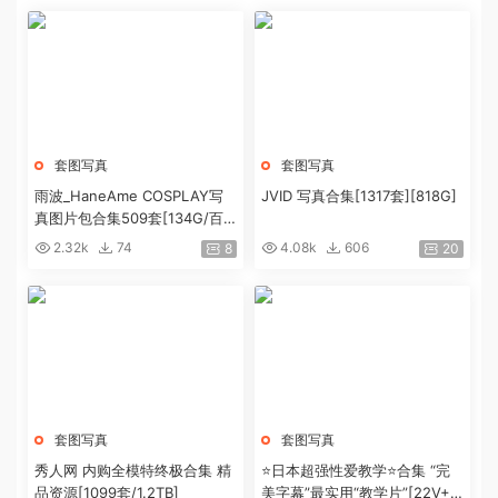
套图写真
套图写真
雨波_HaneAme COSPLAY写
JVID 写真合集[1317套][818G]
真图片包合集509套[134G/百
度盘]
2.32k
74
4.08k
606
8
20
套图写真
套图写真
秀人网 内购全模特终极合集 精
⭐日本超强性爱教学⭐合集 “完
品资源[1099套/1.2TB]
美字幕”最实用“教学片”[22V+4.