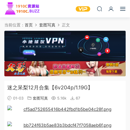
当前位置：
首页
套图写真
正文
迷之呆梨12月合集【6v204p/1.19G】
01-03
套图写真
5.16k
67