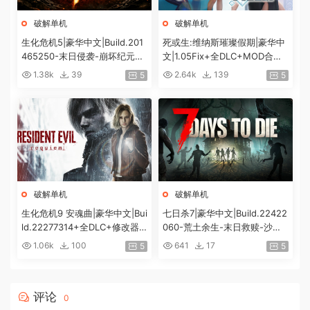
破解单机
破解单机
生化危机5|豪华中文|Build.201
死或生:维纳斯璀璨假期|豪华中
465250-末日侵袭-崩坏纪元
文|1.05Fix+全DLC+MOD合集
+预购特典+全DLC-解锁全内
+预购特典|解压即撸|[12G/百
1.38k
39
2.64k
139
5
5
容|解压即撸|
度]
破解单机
破解单机
生化危机9 安魂曲|豪华中文|Bui
七日杀7|豪华中文|Build.22422
ld.22277314+全DLC+修改器|
060-荒土余生-末日救赎-沙盒
解压即撸|[74G/百度]
+全DLC|解压即撸|
1.06k
100
641
17
5
5
评论
0