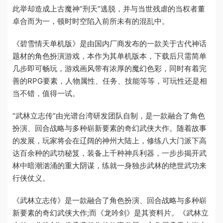
此举却造成上古魔神“刑天”逃脱，并与当世残虐的当权者董
卓合而为一，顿时时空陷入前所未有的混乱中。
《碧雪情天单机版》是由国内厂商发布的一款关于古代神话
题材的角色扮演游戏，本作为其单机版本，下载后只需简单
几步即可畅玩，游戏画风带有浓厚的魔幻色彩，同时有着完
善的RPG要素，人物属性、任务、技能等等，可玩性还是相
当不错，值得一试。
“武林立志传”由光谱台湾研发团队自制，是一款融合了角色
扮演、回合战略与多种崭新要素的奇幻武侠大作。随着故事
的发展，玩家将会在辽阔的神州大陆上，修练八大门派下高
达百余种的武功秘笈，装备上千种神兵利器，一步步揭开武
林中暗潮汹涌的重大阴谋，练就一身独步武林的绝世武功来
行侠仗义。
《武林立志传》是一款融合了角色扮演、回合战略与多种崭
新要素的奇幻武侠大作;而《龙吟剑》是其资料片。《武林立