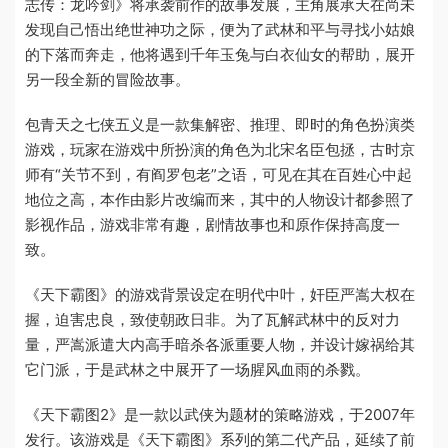
志传：龙吟剑》将承袭前作的故事发展，主角展承天在尚未
发现自己悟出绝世神功之际，便为了武林和平与寻找小姑娘
的下落而奔走，他将遇到千年玉兔与白衣仙女的帮助，展开
另一段全新的冒险故事。
包青天之七侠五义是一款集解密、推理、即时的角色扮演类
游戏，玩家在游戏中所扮演的角色为北宋名臣包拯，古时京
师有“关节不到，有阎罗包老”之语，可见在其在百姓心中起
地位之高，本作由影片改编而来，其中的人物设计都参照了
影视作品，游戏非常有趣，剧情故事也和原作保持高度一
致。
《天下霸图》的游戏背景设定在明代中叶，奸臣严嵩大权在
握，迫害忠良，致使朝政日非。为了瓦解武林中的反对力
量，严嵩派遣大内高手暗杀各派重要人物，并设计嫁祸给其
它门派，于是武林之中展开了一场腥风血雨的杀戮。
《天下霸图2》是一款以武侠为题材的策略游戏，于2007年
发行。该游戏是《天下霸图》系列的第二代产品，延续了前