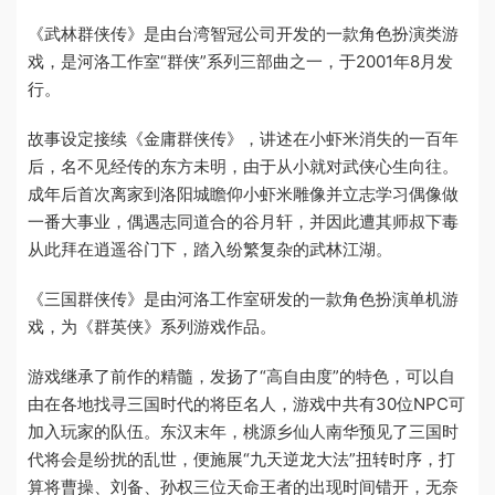
《武林群侠传》是由台湾智冠公司开发的一款角色扮演类游
戏，是河洛工作室“群侠”系列三部曲之一，于2001年8月发
行。
故事设定接续《金庸群侠传》，讲述在小虾米消失的一百年
后，名不见经传的东方未明，由于从小就对武侠心生向往。
成年后首次离家到洛阳城瞻仰小虾米雕像并立志学习偶像做
一番大事业，偶遇志同道合的谷月轩，并因此遭其师叔下毒
从此拜在逍遥谷门下，踏入纷繁复杂的武林江湖。
《三国群侠传》是由河洛工作室研发的一款角色扮演单机游
戏，为《群英侠》系列游戏作品。
游戏继承了前作的精髓，发扬了“高自由度”的特色，可以自
由在各地找寻三国时代的将臣名人，游戏中共有30位NPC可
加入玩家的队伍。东汉末年，桃源乡仙人南华预见了三国时
代将会是纷扰的乱世，便施展“九天逆龙大法”扭转时序，打
算将曹操、刘备、孙权三位天命王者的出现时间错开，无奈