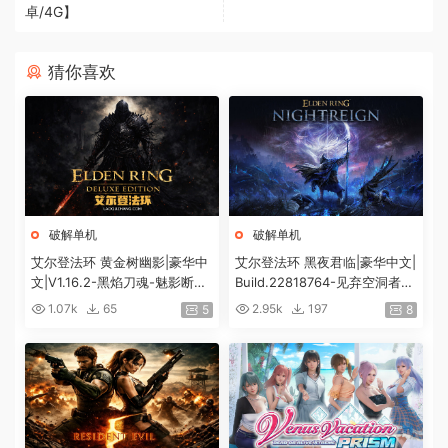
卓/4G】
猜你喜欢
破解单机
破解单机
艾尔登法环 黄金树幽影|豪华中
艾尔登法环 黑夜君临|豪华中文|
文|V1.16.2-黑焰刀魂-魅影断弦
Build.22818764-见弃空洞者DL
+预购特典+全DLC+修改器|解
C+预购特典+全DLC+修改器|解
1.07k
65
2.95k
197
5
8
压即撸|
压即撸|