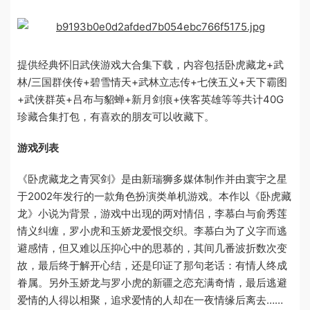
提供经典怀旧武侠游戏大合集下载，内容包括卧虎藏龙+武
林/三国群侠传+碧雪情天+武林立志传+七侠五义+天下霸图
+武侠群英+吕布与貂蝉+新月剑痕+侠客英雄等等共计40G
珍藏合集打包，有喜欢的朋友可以收藏下。
游戏列表
《卧虎藏龙之青冥剑》是由新瑞狮多媒体制作并由寰宇之星
于2002年发行的一款角色扮演类单机游戏。本作以《卧虎藏
龙》小说为背景，游戏中出现的两对情侣，李慕白与俞秀莲
情义纠缠，罗小虎和玉娇龙爱恨交织。李慕白为了义字而逃
避感情，但又难以压抑心中的思慕的，其间几番波折数次变
故，最后终于解开心结，还是印证了那句老话：有情人终成
眷属。另外玉娇龙与罗小虎的新疆之恋充满奇情，最后逃避
爱情的人得以相聚，追求爱情的人却在一夜情缘后离去……