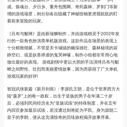
成。炼魂台、夕日乡、重舟包围网、奇药森林、罗刹门等新
增的游戏场景，则分别各自隐藏了神秘怪物更虎视眈眈的盯
着前来冒险的玩家。
《吕布与貂禅》是由新瑞狮制作，并由游戏精灵于2002年发
行的一款角色扮演类单机版游戏。这款作品在场景的表现上
十分精致细腻，不管是关卡城镇的幽深雄壮、森林秘境的寂
静空幻、或是妖兽肆虐的鬼哭神嚎，制作小组都非常用心地
做出最好的表现。 游戏剧情中更以大胆的手法演绎吕布与貂
蝉之间野性、壮烈而美丽爱情故事，因为而获得了广大单机
游戏玩家的好评!
智冠武侠新篇《新月剑痕》: 李源氏王朝，是位于世界西方大
陆“森罗”上的唯一政权，出生于皇族的男子在年满二十岁
后，必须到民间经历名为“皇族试练”的特殊制度，并在五年
内回宫参加最后试练，若没通过则将贬为平民。身为源朝二
皇子的李鹞，便从这充满惊奇的历练旅程揭开故事序幕。