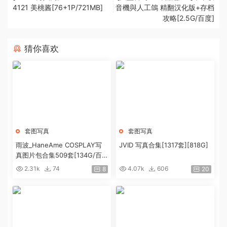
4121 美桃酱[76+1P/721MB]
音機與人工鴿 精翻汉化版+存档
攻略[2.5G/百度]
猜你喜欢
套图写真
套图写真
雨波_HaneAme COSPLAY写
JVID 写真合集[1317套][818G]
真图片包合集509套[134G/百
度盘]
2.31k
74
4.07k
606
8
20