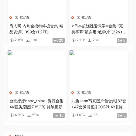
套图写真
套图写真
秀人网 内购全模特终极合集 精
⭐日本超强性爱教学⭐合集 “完
品资源[1099套/1.2TB]
美字幕”最实用“教学片”[22V+4.
9G]
2.15k
190
2.11k
266
20
8
套图写真
套图写真
台北娜娜nana_taipei 资源合集
九曲Jean写真图片包合集[83套
4K画质原版[735GB] 持续更新
+47套微博图][COSPLAY][持续
更新]
4.39k
594
1.08k
26
18
5