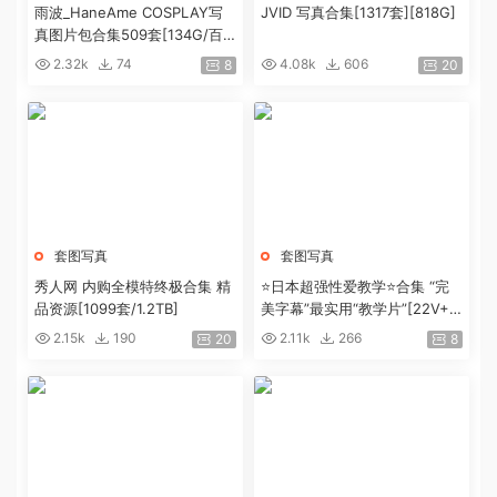
雨波_HaneAme COSPLAY写
JVID 写真合集[1317套][818G]
真图片包合集509套[134G/百
度盘]
2.32k
74
4.08k
606
8
20
套图写真
套图写真
秀人网 内购全模特终极合集 精
⭐日本超强性爱教学⭐合集 “完
品资源[1099套/1.2TB]
美字幕”最实用“教学片”[22V+4.
9G]
2.15k
190
2.11k
266
20
8