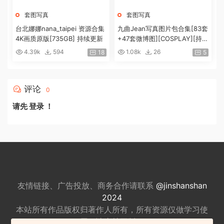
套图写真
套图写真
台北娜娜nana_taipei 资源合集
九曲Jean写真图片包合集[83套
4K画质原版[735GB] 持续更新
+47套微博图][COSPLAY][持续
更新]
4.39k
594
1.08k
26
18
5
评论
0
请先
登录
！
友情链接、广告投放、商务合作请联系
@jinshanshan
2024
本站所有作品版权归著作人所有，所有资源仅做
学习使
用，请支持正版。