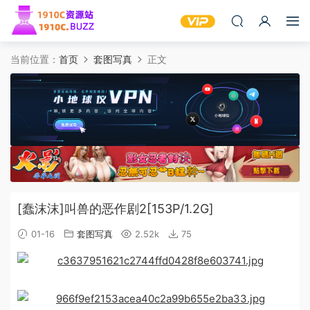
当前位置：
首页
套图写真
正文
[蠢沫沫]叫兽的恶作剧2[153P/1.2G]
01-16
套图写真
2.52k
75