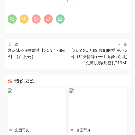
1
上一篇
下一篇
蠢沫沫-2B黑婚纱【35p 478M
[3D全彩/无修]我们的爱 第1-3
B】【百度云】
部 (加班情缘+一生所爱+迷乱)
[长篇职场/后宫][319M]
猜你喜欢
套图写真
套图写真