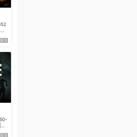
652
典
5
60-
|解
5