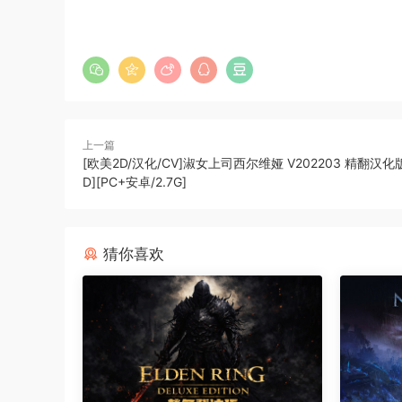
上一篇
[欧美2D/汉化/CV]淑女上司西尔维娅 V202203 精翻汉化
D][PC+安卓/2.7G]
猜你喜欢