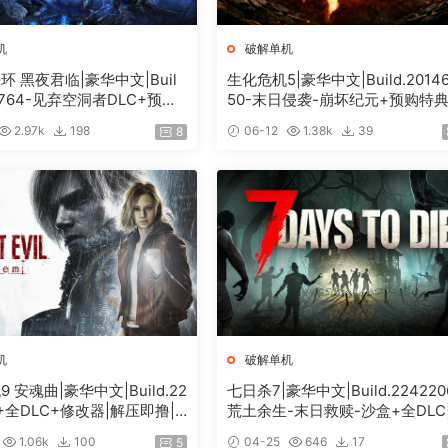
机
破解单机
 黑夜君临|豪华中文|Buil
生化危机5|豪华中文|Build.2014
18764-见弃空洞者DLC+预购
50-末日侵袭-崩坏纪元+预购特
DLC+修改器|解压即撸|
+全DLC-解锁全内容|解压即撸|
2.97k
198
06-12
1.38k
39
8
机
破解单机
 安魂曲|豪华中文|Build.22
七日杀7|豪华中文|Build.224220
4+全DLC+修改器|解压即撸|
荒土余生-末日救赎-沙盒+全DLC
度]
压即撸|
1.06k
100
04-25
646
17
5