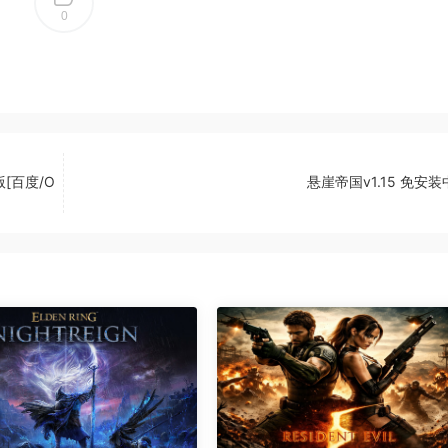
0
版[百度/O
悬崖帝国v1.15 免安