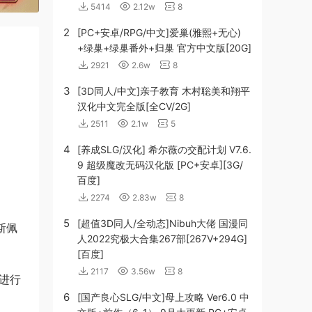
5414
2.12w
8
2
[PC+安卓/RPG/中文]爱巢(雅熙+无心)
+绿巢+绿巢番外+归巢 官方中文版[20G]
2921
2.6w
8
3
[3D同人/中文]亲子教育 木村聡美和翔平
汉化中文完全版[全CV/2G]
2511
2.1w
5
4
[养成SLG/汉化] 希尔薇の交配计划 V7.6.
9 超级魔改无码汉化版 [PC+安卓][3G/
百度]
2274
2.83w
8
5
[超值3D同人/全动态]Nibuh大佬 国漫同
斯佩
人2022究极大合集267部[267V+294G]
[百度]
2117
3.56w
8
进行
6
[国产良心SLG/中文]母上攻略 Ver6.0 中