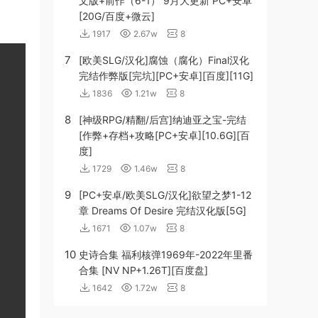
文版+前作（6-1） 9月大更新 PC+安卓
[20G/百度+微云]
1917
2.67w
8
7
[欧美SLG/汉化]腐蚀（腐化）Final汉化
完结作弊版[完坑][PC+安卓][百度][11G]
1836
1.21w
8
8
[神级RPG/精翻/后宫]纳迪亚之宝-完结
[作弊+存档+攻略[PC+安卓][10.6G][百
度]
1729
1.46w
8
9
[PC+安卓/欧美SLG/汉化]欲望之梦1-12
章 Dreams Of Desire 完结汉化版[5G]
1671
1.07w
8
10
史诗合集 福利核弹1969年-2022年里番
合集 [NV NP+1.26T][百度盘]
1642
1.72w
8