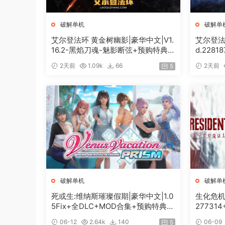
破解单机
破解单
艾尔登法环 黄金树幽影|豪华中文|V1.
艾尔登法环
16.2-黑焰刀魂-魅影断弦+预购特典
d.228
+全DLC+修改器|解压即撸|
特典+全
2天前
1.09k
66
2天前
5
破解单机
破解单
死或生:维纳斯璀璨假期|豪华中文|1.0
生化危机9
5Fix+全DLC+MOD合集+预购特典|
27731
解压即撸|[12G/百度]
[74G/百
06-12
2.64k
140
06-09
5