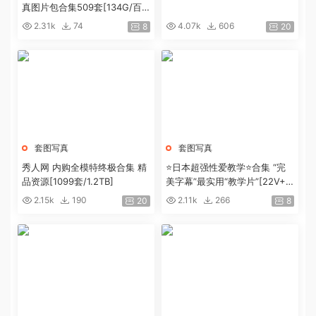
真图片包合集509套[134G/百
度盘]
2.31k
74
4.07k
606
8
20
套图写真
套图写真
秀人网 内购全模特终极合集 精
⭐日本超强性爱教学⭐合集 “完
品资源[1099套/1.2TB]
美字幕”最实用“教学片”[22V+4.
9G]
2.15k
190
2.11k
266
20
8