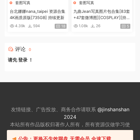
套图写真
套图写真
台北娜娜nana_taipei 资源合集
九曲Jean写真图片包合集[83套
4K画质原版[735GB] 持续更新
+47套微博图][COSPLAY][持续
更新]
4.39k
594
1.08k
26
18
5
评论
0
请先
登录
！
友情链接、广告投放、商务合作请联系
@jinshanshan
2024
本站所有作品版权归著作人所有，所有资源仅做
学习使
用，请支持正版。
公告：更换不失效网盘,无需会员,全速下载
适量游戏有益身心健康，请勿长时间沉迷游戏，注意保