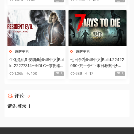
容|解压即撸|
度]
破解单机
破解单机
生化危机9 安魂曲|豪华中文|Bui
七日杀7|豪华中文|Build.22422
ld.22277314+全DLC+修改器|
060-荒土余生-末日救赎-沙盒
解压即撸|[74G/百度]
+全DLC|解压即撸|
1.06k
100
639
17
5
5
评论
0
请先
登录
！