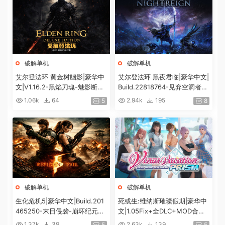
破解单机
破解单机
艾尔登法环 黄金树幽影|豪华中
艾尔登法环 黑夜君临|豪华中文|
文|V1.16.2-黑焰刀魂-魅影断弦
Build.22818764-见弃空洞者DL
+预购特典+全DLC+修改器|解
C+预购特典+全DLC+修改器|解
1.06k
64
2.94k
195
5
8
压即撸|
压即撸|
破解单机
破解单机
生化危机5|豪华中文|Build.201
死或生:维纳斯璀璨假期|豪华中
465250-末日侵袭-崩坏纪元
文|1.05Fix+全DLC+MOD合集
+预购特典+全DLC-解锁全内
+预购特典|解压即撸|[12G/百
1.37k
39
2.63k
139
5
5