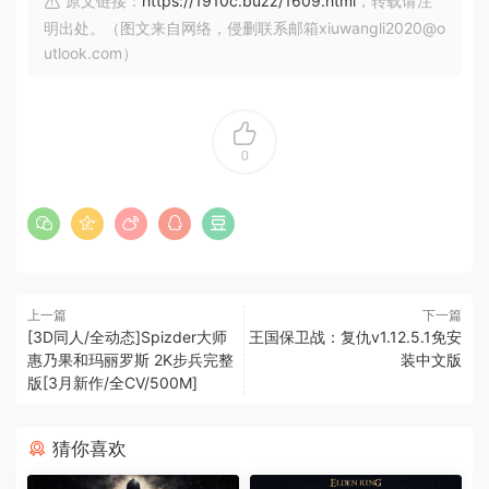
原文链接：
https://1910c.buzz/1609.html
，转载请注
明出处。（图文来自网络，侵删联系邮箱xiuwangli2020@o
utlook.com）
0
上一篇
下一篇
[3D同人/全动态]Spizder大师
王国保卫战：复仇v1.12.5.1免安
惠乃果和玛丽罗斯 2K步兵完整
装中文版
版[3月新作/全CV/500M]
猜你喜欢