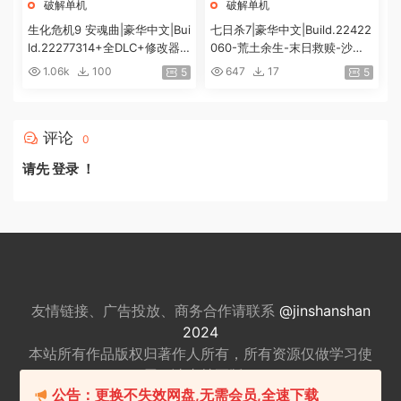
破解单机
破解单机
生化危机9 安魂曲|豪华中文|Bui
七日杀7|豪华中文|Build.22422
ld.22277314+全DLC+修改器|
060-荒土余生-末日救赎-沙盒
解压即撸|[74G/百度]
+全DLC|解压即撸|
1.06k
100
647
17
5
5
评论
0
请先
登录
！
友情链接、广告投放、商务合作请联系
@jinshanshan
2024
本站所有作品版权归著作人所有，所有资源仅做
学习使
用，请支持正版。
公告：更换不失效网盘,无需会员,全速下载
适量游戏有益身心健康，请勿长时间沉迷游戏，注意保