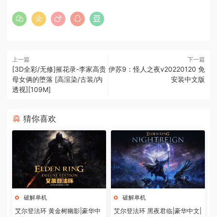
上一篇
下一篇
[3D全彩/无修]摧花录-李家高贵
伊苏9：怪人之夜v20220120 免
母女俩的堕落 [高渲染/古装/内
安装中文版
透视][109M]
猜你喜欢
破解单机
破解单机
艾尔登法环 黄金树幽影|豪华中
艾尔登法环 黑夜君临|豪华中文|