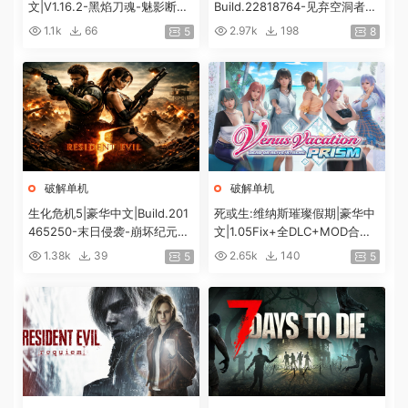
文|V1.16.2-黑焰刀魂-魅影断弦
Build.22818764-见弃空洞者DL
+预购特典+全DLC+修改器|解
C+预购特典+全DLC+修改器|解
1.1k
66
2.97k
198
5
8
压即撸|
压即撸|
破解单机
破解单机
生化危机5|豪华中文|Build.201
死或生:维纳斯璀璨假期|豪华中
465250-末日侵袭-崩坏纪元
文|1.05Fix+全DLC+MOD合集
+预购特典+全DLC-解锁全内
+预购特典|解压即撸|[12G/百
1.38k
39
2.65k
140
5
5
容|解压即撸|
度]