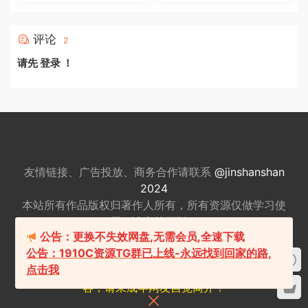
评论
2
请先
登录
！
友情链接、广告投放、商务合作请联系
@jinshanshan
2024
本站所有作品版权归著作人所有，所有资源仅做
学习使
用，请支持正版。
公告：更换不失效网盘,无需会员,全速下载
适量游戏有益身心健康，请勿长时间沉迷游戏，注意保
公告：1910C资源TG群已上线-永远找到回家的路,
护视力并预防近视，保重身体！
点击我
我们立足于美国，对全球华人服务，本站包含18+内
容，请未成年网友自觉离开！