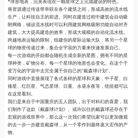
*球形地表，完美表现在一颗星球之上完成建设的特色。
将资源通过传送带串联在各个建筑之间，形成高效的流水线
生产，让科技自主的前进。同时在建造过程中建筑会自动吸
附网格，铺设流水线时可以利用建筑网格吸附功能自动对齐
建筑，大大提高建造的效率，形成大规模的自动化流水线。
跨越地表运输的限制，组建你的星际运输大队，将另一个星
球的物资传递过来，集合全宇宙的力量来快速发展自己。
每一次游戏的开始都会随机生成全新的星图，拥有不同的星
球种类，矿物分布。每一个星球的地形也会变化。在这个千
变万化的宇宙中去完全属于你自己的“戴森球计划”。
同时游戏中直接展现了各式各样的星球和天象，中子星、白
矮星、红巨星、气态星球、日冕、永昼永夜等，统统都可以
在这里看到。
我们是来自于中国重庆的五人团队，出于对科幻的喜爱，我
们制作了这款《戴森球计划》。或许以往的戴森球还存在于
宏观的游戏世界中，那么这一次我们希望玩家可以更加微观
的去一步一步建造戴森球，从一个零件到最终庞大宏伟的产
物。