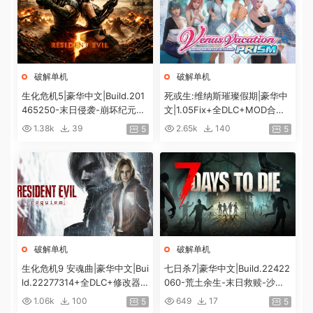
破解单机
破解单机
生化危机5|豪华中文|Build.201
死或生:维纳斯璀璨假期|豪华中
465250-末日侵袭-崩坏纪元
文|1.05Fix+全DLC+MOD合集
+预购特典+全DLC-解锁全内
+预购特典|解压即撸|[12G/百
1.38k
39
2.65k
140
5
5
容|解压即撸|
度]
破解单机
破解单机
生化危机9 安魂曲|豪华中文|Bui
七日杀7|豪华中文|Build.22422
ld.22277314+全DLC+修改器|
060-荒土余生-末日救赎-沙盒
解压即撸|[74G/百度]
+全DLC|解压即撸|
1.06k
100
649
17
5
5