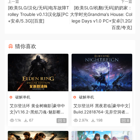
上一篇
下一篇
[欧美SLG/汉化/无码]电车故障T
[欧美SLG/机翻/无码]奶奶家：
rolley Trouble v0.13汉化版[PC
大学时光Grandma’s House: Col
+安卓/5.3G][百度]
lege Days v1.0 PC+安卓[1.2G/
百度/夸克]
猜你喜欢
破解单机
破解单机
艾尔登法环 黄金树幽影|豪华中
艾尔登法环 黑夜君临|豪华中文|
文|V1.16.2-黑焰刀魂-魅影断弦
Build.22818764-见弃空洞者DL
+预购特典+全DLC+修改器|解
C+预购特典+全DLC+修改器|解
1.1k
67
2.97k
198
5
8
压即撸|
压即撸|