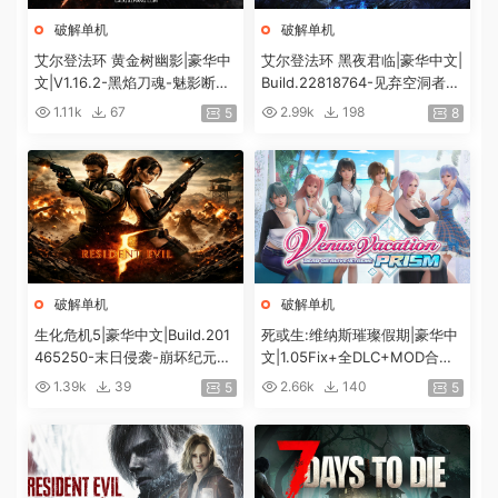
破解单机
破解单机
艾尔登法环 黄金树幽影|豪华中
艾尔登法环 黑夜君临|豪华中文|
文|V1.16.2-黑焰刀魂-魅影断弦
Build.22818764-见弃空洞者DL
+预购特典+全DLC+修改器|解
C+预购特典+全DLC+修改器|解
1.11k
67
2.99k
198
5
8
压即撸|
压即撸|
破解单机
破解单机
生化危机5|豪华中文|Build.201
死或生:维纳斯璀璨假期|豪华中
465250-末日侵袭-崩坏纪元
文|1.05Fix+全DLC+MOD合集
+预购特典+全DLC-解锁全内
+预购特典|解压即撸|[12G/百
1.39k
39
2.66k
140
5
5
容|解压即撸|
度]