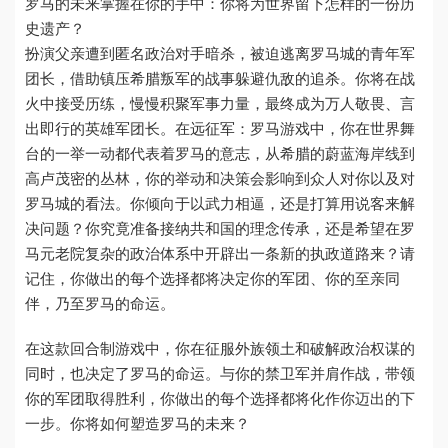
罗马的未来掌握在你的手中：你将为世界留下怎样的一份历
史遗产？
扮演父亲遭到匿名政治对手暗杀，被迫逃离罗马城的青年军
团长，借助镇压希腊叛军的战事躲避仇敌的追杀。你将在战
火中接受历练，慢慢积聚军事力量，最终成为万人敬畏、言
出即行的英雄军团长。在远征军：罗马游戏中，你在世界舞
台的一举一动都代表着罗马的意志，从希腊的蔚蓝海岸线到
高卢茂密的丛林，你的举动和决策会影响到众人对你以及对
罗马城的看法。你倾向于以武力相逼，还是打算用说客来解
决问题？你究竟准备接纳共和国的理念传承，还是希望在罗
马元老院复杂的政治体系中开辟出一条新的执政道路来？请
记住，你做出的每个选择都将决定你的军团、你的至亲同
伴，乃至罗马的命运。
在这款回合制游戏中，你在征服外族领土和破解政治权谋的
同时，也决定了罗马的命运。与你的禁卫军并肩作战，带领
你的军团取得胜利，你做出的每个选择都将化作你迈出的下
一步。你将如何塑造罗马的未来？