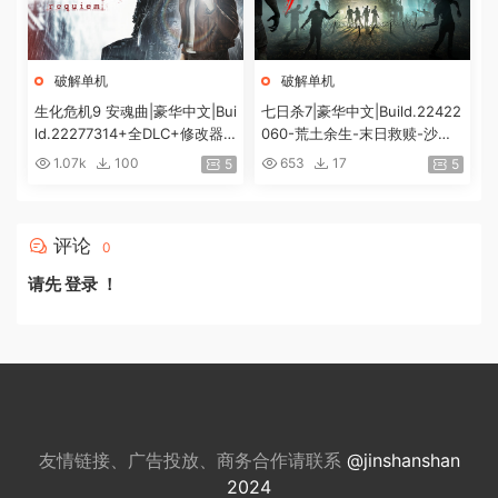
破解单机
破解单机
生化危机9 安魂曲|豪华中文|Bui
七日杀7|豪华中文|Build.22422
ld.22277314+全DLC+修改器|
060-荒土余生-末日救赎-沙盒
解压即撸|[74G/百度]
+全DLC|解压即撸|
1.07k
100
653
17
5
5
评论
0
请先
登录
！
友情链接、广告投放、商务合作请联系
@jinshanshan
2024