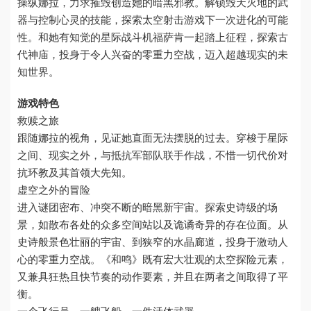
操纵娜拉，力求摧毁创造她的暗黑邪教。解锁毁天灭地的武
器与控制心灵的技能，探索太空射击游戏下一次进化的可能
性。和她有知觉的星际战斗机福萨肯一起踏上征程，探索古
代神庙，投身于令人兴奋的零重力空战，迈入超越现实的未
知世界。
游戏特色
救赎之旅
跟随娜拉的视角，见证她直面无法摆脱的过去。穿梭于星际
之间、现实之外，与抵抗军部队联手作战，不惜一切代价对
抗环教及其首领大先知。
虚空之外的冒险
进入谜团密布、冲突不断的暗黑新宇宙。探索史诗级的场
景，如散布各处的众多空间站以及诡谲奇异的存在位面。从
史诗般景色壮丽的宇宙、到狭窄的水晶廊道，投身于激动人
心的零重力空战。《和鸣》既有宏大壮观的太空探险元素，
又兼具狂热且快节奏的动作要素，并且在两者之间取得了平
衡。