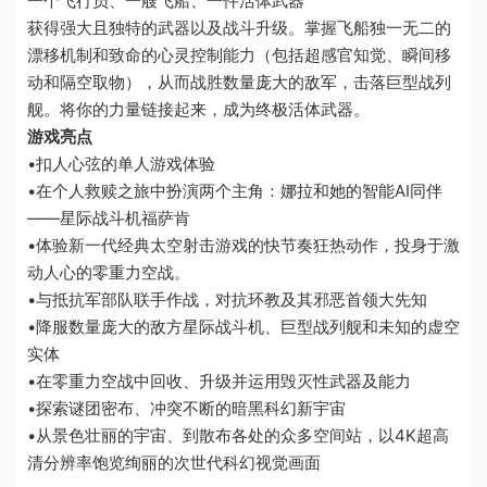
一个飞行员、一艘飞船、一件活体武器
获得强大且独特的武器以及战斗升级。掌握飞船独一无二的
漂移机制和致命的心灵控制能力（包括超感官知觉、瞬间移
动和隔空取物），从而战胜数量庞大的敌军，击落巨型战列
舰。将你的力量链接起来，成为终极活体武器。
游戏亮点
•扣人心弦的单人游戏体验
•在个人救赎之旅中扮演两个主角：娜拉和她的智能AI同伴
——星际战斗机福萨肯
•体验新一代经典太空射击游戏的快节奏狂热动作，投身于激
动人心的零重力空战。
•与抵抗军部队联手作战，对抗环教及其邪恶首领大先知
•降服数量庞大的敌方星际战斗机、巨型战列舰和未知的虚空
实体
•在零重力空战中回收、升级并运用毁灭性武器及能力
•探索谜团密布、冲突不断的暗黑科幻新宇宙
•从景色壮丽的宇宙、到散布各处的众多空间站，以4K超高
清分辨率饱览绚丽的次世代科幻视觉画面