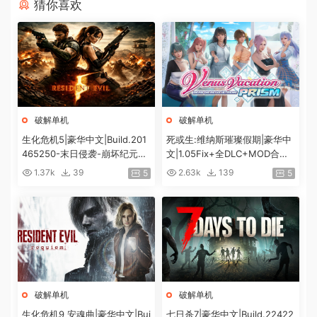
猜你喜欢
破解单机
破解单机
生化危机5|豪华中文|Build.201
死或生:维纳斯璀璨假期|豪华中
465250-末日侵袭-崩坏纪元
文|1.05Fix+全DLC+MOD合集
+预购特典+全DLC-解锁全内
+预购特典|解压即撸|[12G/百
1.37k
39
2.63k
139
5
5
容|解压即撸|
度]
破解单机
破解单机
生化危机9 安魂曲|豪华中文|Bui
七日杀7|豪华中文|Build.22422