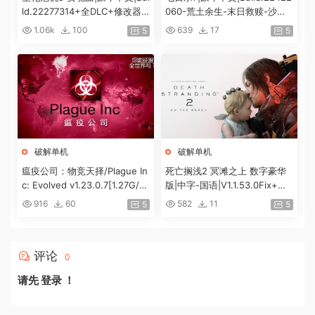
ld.22277314+全DLC+修改器|
060-荒土余生-末日救赎-沙盒
解压即撸|[74G/百度]
+全DLC|解压即撸|
1.06k
100
639
17
5
5
破解单机
破解单机
瘟疫公司：物竞天择/Plague In
死亡搁浅2 冥滩之上 数字豪华
c: Evolved v1.23.0.7[1.27G/百
版|中字-国语|V1.1.53.0Fix+全D
度]
LC+预购奖励+修改器|解压即
916
60
582
11
5
5
撸|[100G]
评论
0
请先
登录
！