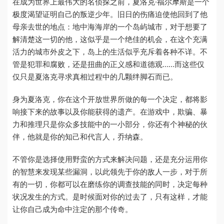
在成为世界上最伟大的名侦探之前，夏洛克·福尔摩斯是一个
极度渴望证明自己的叛逆少年。旧日的伤痛迫使他回到了他
母亲去世的地点：地中海海岸的一个岛屿城市，对于想要了
解清楚这一切的他，这似乎是一个绝佳的机会，在这个充满
活力的城市外皮之下，岛上的生活似乎充斥着各种不详。不
管是犯罪和腐败，还是扭曲的正义感和道德观……而这些仅
仅只是夏洛克寻求真相过程中的几颗绊脚石而已。
身为夏洛克，你在这个开放世界所做的每一个决定，都将影
响接下来的故事以及你能获得的遗产。在游戏中，欺骗、暴
力和推理只是你众多技能中的一小部分，你还有个神秘的伙
伴，他就是你的知己和代言人，乔纳森。
不管你是选择使用野蛮的方式来解决问题，还是充分运用你
的智慧来发现某些漏洞，以此领先于你的敌人一步，对于所
有的一切，你都可以在磨练你的调查技能的同时，决定每种
状况发生的方式。是时候面对你的过去了，只有这样，才能
让你自己成为命中注定的那个传奇。