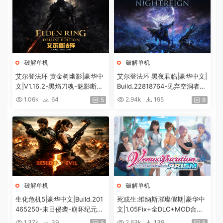
破解单机
破解单机
艾尔登法环 黄金树幽影|豪华中
艾尔登法环 黑夜君临|豪华中文|
文|V1.16.2-黑焰刀魂-魅影断弦
Build.22818764-见弃空洞者DL
+预购特典+全DLC+修改器|解
C+预购特典+全DLC+修改器|解
1.06k
64
2.94k
195
5
8
压即撸|
压即撸|
破解单机
破解单机
生化危机5|豪华中文|Build.201
死或生:维纳斯璀璨假期|豪华中
465250-末日侵袭-崩坏纪元
文|1.05Fix+全DLC+MOD合集
+预购特典+全DLC-解锁全内
+预购特典|解压即撸|[12G/百
1.37k
39
2.63k
139
5
5