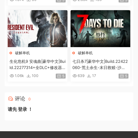
容|解压即撸|
度]
破解单机
破解单机
生化危机9 安魂曲|豪华中文|Bui
七日杀7|豪华中文|Build.22422
ld.22277314+全DLC+修改器|
060-荒土余生-末日救赎-沙盒
解压即撸|[74G/百度]
+全DLC|解压即撸|
1.06k
100
639
17
5
5
评论
0
请先
登录
！