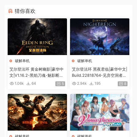
猜你喜欢
破解单机
破解单机
艾尔登法环 黄金树幽影|豪华中
艾尔登法环 黑夜君临|豪华中文|
文|V1.16.2-黑焰刀魂-魅影断弦
Build.22818764-见弃空洞者DL
+预购特典+全DLC+修改器|解
C+预购特典+全DLC+修改器|解
1.06k
64
2.94k
195
5
8
压即撸|
压即撸|
破解单机
破解单机