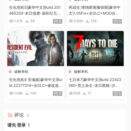
生化危机5|豪华中文|Build.201
死或生:维纳斯璀璨假期|豪华中
465250-末日侵袭-崩坏纪元
文|1.05Fix+全DLC+MOD合集
+预购特典+全DLC-解锁全内
+预购特典|解压即撸|[12G/百
1.37k
39
2.63k
139
5
5
容|解压即撸|
度]
破解单机
破解单机
生化危机9 安魂曲|豪华中文|Bui
七日杀7|豪华中文|Build.22422
ld.22277314+全DLC+修改器|
060-荒土余生-末日救赎-沙盒
解压即撸|[74G/百度]
+全DLC|解压即撸|
1.06k
100
639
17
5
5
评论
0
请先
登录
！