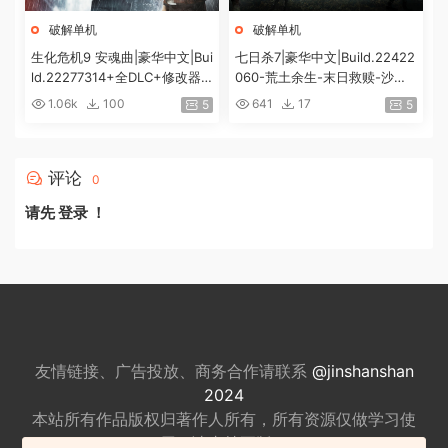
破解单机
破解单机
生化危机9 安魂曲|豪华中文|Bui
七日杀7|豪华中文|Build.22422
ld.22277314+全DLC+修改器|
060-荒土余生-末日救赎-沙盒
解压即撸|[74G/百度]
+全DLC|解压即撸|
1.06k
100
641
17
5
5
评论
0
请先
登录
！
友情链接、广告投放、商务合作请联系
@jinshanshan
2024
本站所有作品版权归著作人所有，所有资源仅做
学习使
用，请支持正版。