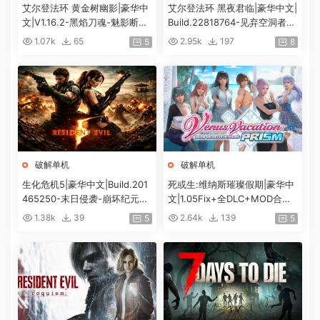
艾尔登法环 黄金树幽影|豪华中
艾尔登法环 黑夜君临|豪华中文|
文|V1.16.2-黑焰刀魂-魅影断弦
Build.22818764-见弃空洞者DL
+预购特典+全DLC+修改器|解
C+预购特典+全DLC+修改器|解
1.07k
65
2.95k
197
5
8
压即撸|
压即撸|
破解单机
破解单机
生化危机5|豪华中文|Build.201
死或生:维纳斯璀璨假期|豪华中
465250-末日侵袭-崩坏纪元
文|1.05Fix+全DLC+MOD合集
+预购特典+全DLC-解锁全内
+预购特典|解压即撸|[12G/百
1.38k
39
2.64k
139
5
5
容|解压即撸|
度]