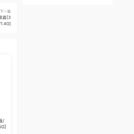
下一篇
殖篇[3
.4G]
薇/
G]