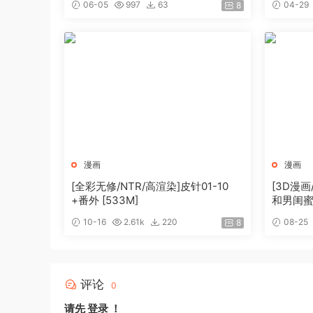
06-05
997
63
04-29
8
漫画
漫画
[全彩无修/NTR/高渲染]皮针01-10
[3D漫
+番外 [533M]
和男闺蜜
夜[122M
10-16
2.61k
220
08-25
8
评论
0
请先
登录
！