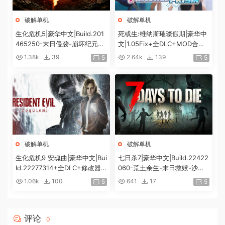
破解单机
破解单机
生化危机5|豪华中文|Build.201
死或生:维纳斯璀璨假期|豪华中
465250-末日侵袭-崩坏纪元
文|1.05Fix+全DLC+MOD合集
+预购特典+全DLC-解锁全内
+预购特典|解压即撸|[12G/百
1.38k
39
2.64k
139
5
5
容|解压即撸|
度]
破解单机
破解单机
生化危机9 安魂曲|豪华中文|Bui
七日杀7|豪华中文|Build.22422
ld.22277314+全DLC+修改器|
060-荒土余生-末日救赎-沙盒
解压即撸|[74G/百度]
+全DLC|解压即撸|
1.06k
100
641
17
5
5
评论
0