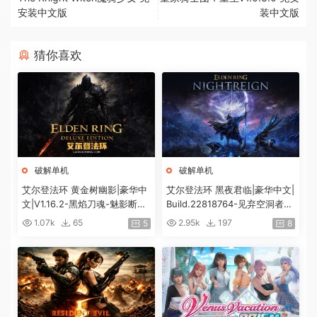
安装中文版
装中文版
猜你喜欢
破解单机
破解单机
艾尔登法环 黄金树幽影|豪华中
艾尔登法环 黑夜君临|豪华中文|
文|V1.16.2-黑焰刀魂-魅影断弦
Build.22818764-见弃空洞者DL
+预购特典+全DLC+修改器|解
C+预购特典+全DLC+修改器|解
1.07k
65
2.95k
197
5
8
压即撸|
压即撸|