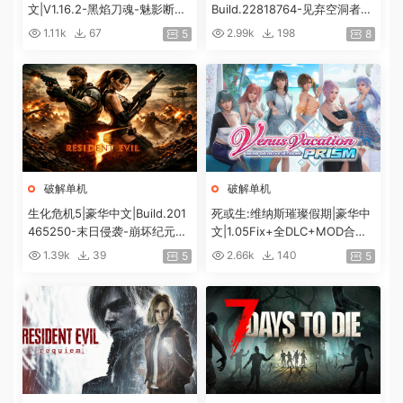
文|V1.16.2-黑焰刀魂-魅影断弦
Build.22818764-见弃空洞者DL
+预购特典+全DLC+修改器|解
C+预购特典+全DLC+修改器|解
1.11k
67
2.99k
198
5
8
压即撸|
压即撸|
破解单机
破解单机
生化危机5|豪华中文|Build.201
死或生:维纳斯璀璨假期|豪华中
465250-末日侵袭-崩坏纪元
文|1.05Fix+全DLC+MOD合集
+预购特典+全DLC-解锁全内
+预购特典|解压即撸|[12G/百
1.39k
39
2.66k
140
5
5
容|解压即撸|
度]