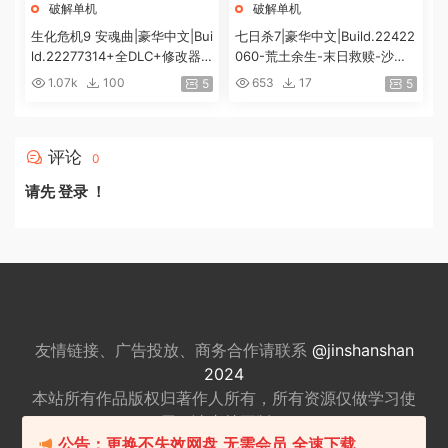
破解单机
破解单机
生化危机9 安魂曲|豪华中文|Bui
七日杀7|豪华中文|Build.22422
ld.22277314+全DLC+修改器|
060-荒土余生-末日救赎-沙盒
解压即撸|[74G/百度]
+全DLC|解压即撸|
1.07k
100
653
17
5
5
评论
0
请先
登录
！
友情链接、广告投放、商务合作请联系
@jinshanshan
2024
本站所有作品版权归著作人所有，所有资源仅做
学习使
用，请支持正版。
公告：更换不失效网盘,无需会员,全速下载
适量游戏有益身心健康，请勿长时间沉迷游戏，注意保