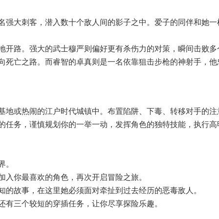
名强大刺客，潜入数十个敌人间的影子之中。爱子的同伴和她一
地开路。强大的武士穆严则偏好更有杀伤力的对策，瞬间击败多
向死亡之路。而睿智的卓真则是一名依靠狙击步枪的神射手，他
基地或热闹的江户时代城镇中。布置陷阱、下毒、转移对手的注
的任务，谨慎规划你的一举一动，发挥角色的独特技能，执行高
界。
加入你最喜欢的角色，再次开启冒险之旅。
知的故事，在这里她必须面对牵扯到过去经历的恶毒敌人。
还有三个较短的穿插任务，让你尽享探险乐趣。