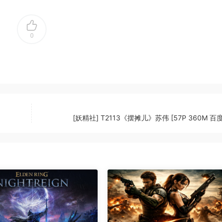
0
[妖精社] T2113《摆摊儿》苏伟 [57P 360M 百