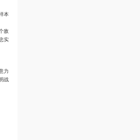
样本
个敌
忠实
意力
明战