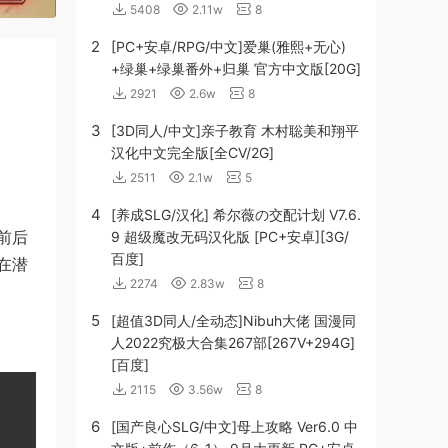
5408
2.11w
8
2
[PC+安卓/RPG/中文]爱巢(雅熙+无心)
+绿巢+绿巢番外+归巢 官方中文版[20G]
2921
2.6w
8
3
[3D同人/中文]亲子教育 木村聡美和翔平
汉化中文完全版[全CV/2G]
2511
2.1w
5
4
[养成SLG/汉化] 希尔薇の交配计划 V7.6.
前后
9 超级魔改无码汉化版 [PC+安卓][3G/
百度]
在潜
2274
2.83w
8
5
[超值3D同人/全动态]Nibuh大佬 国漫同
人2022究极大合集267部[267V+294G]
[百度]
2115
3.56w
8
6
[国产良心SLG/中文]母上攻略 Ver6.0 中