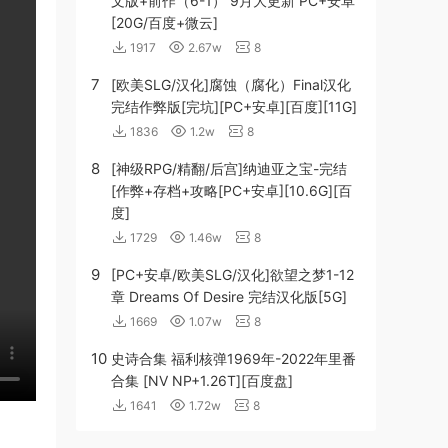
文版+前作（6-1） 9月大更新 PC+安卓
[20G/百度+微云]
1917
2.67w
8
7
[欧美SLG/汉化]腐蚀（腐化）Final汉化
完结作弊版[完坑][PC+安卓][百度][11G]
1836
1.2w
8
8
[神级RPG/精翻/后宫]纳迪亚之宝-完结
[作弊+存档+攻略[PC+安卓][10.6G][百
度]
1729
1.46w
8
9
[PC+安卓/欧美SLG/汉化]欲望之梦1-12
章 Dreams Of Desire 完结汉化版[5G]
1669
1.07w
8
10
史诗合集 福利核弹1969年-2022年里番
合集 [NV NP+1.26T][百度盘]
1641
1.72w
8