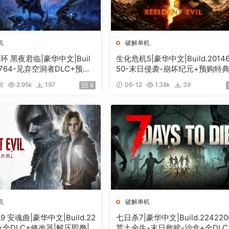
机
破解单机
 黑夜君临|豪华中文|Buil
生化危机5|豪华中文|Build.2014
18764-见弃空洞者DLC+预购
50-末日侵袭-崩坏纪元+预购特
DLC+修改器|解压即撸|
+全DLC-解锁全内容|解压即撸|
前
2.95k
197
06-12
1.38k
39
8
机
破解单机
 安魂曲|豪华中文|Build.22
七日杀7|豪华中文|Build.224220
4+全DLC+修改器|解压即撸|
荒土余生-末日救赎-沙盒+全DLC