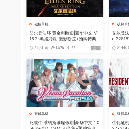
破解单机
破解单
艾尔登法环 黄金树幽影|豪华中文|V1.
艾尔登法环
16.2-黑焰刀魂-魅影断弦+预购特典
d.228
+全DLC+修改器|解压即撸|
特典+全
21小时前
1.07k
65
21小时
5
破解单机
破解单
死或生:维纳斯璀璨假期|豪华中文|1.0
生化危机9
5Fix+全DLC+MOD合集+预购特典|
27731