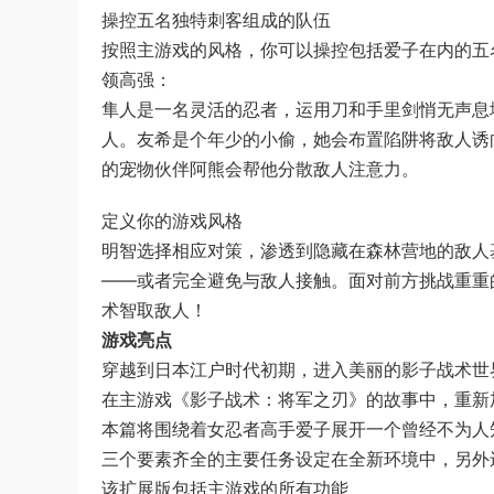
操控五名独特刺客组成的队伍
按照主游戏的风格，你可以操控包括爱子在内的五
领高强：
隼人是一名灵活的忍者，运用刀和手里剑悄无声息
人。友希是个年少的小偷，她会布置陷阱将敌人诱
的宠物伙伴阿熊会帮他分散敌人注意力。
定义你的游戏风格
明智选择相应对策，渗透到隐藏在森林营地的敌人
——或者完全避免与敌人接触。面对前方挑战重重
术智取敌人！
游戏亮点
穿越到日本江户时代初期，进入美丽的影子战术世
在主游戏《影子战术：将军之刃》的故事中，重新
本篇将围绕着女忍者高手爱子展开一个曾经不为人
三个要素齐全的主要任务设定在全新环境中，另外
该扩展版包括主游戏的所有功能