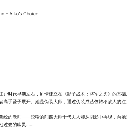
 – Aiko’s Choice
江户时代早期左右，剧情建立在《影子战术：将军之刃》的基础
者高手爱子展开。她是伪装大师，通过伪装成艺伎转移敌人的注
曾经的老师——狡猾的间谍大师千代夫人却从阴影中再现，向她
她过去的幽灵……