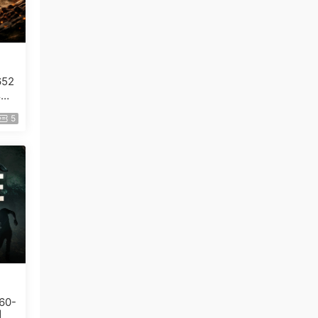
652
典
5
60-
|解