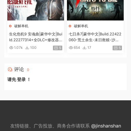
破解单机
破解单机
生化危机9 安魂曲|豪华中文|Bui
七日杀7|豪华中文|Build.22422
ld.22277314+全DLC+修改器|
060-荒土余生-末日救赎-沙盒
解压即撸|[74G/百度]
+全DLC|解压即撸|
1.07k
100
654
17
5
5
评论
0
请先
登录
！
友情链接、广告投放、商务合作请联系
@jinshanshan