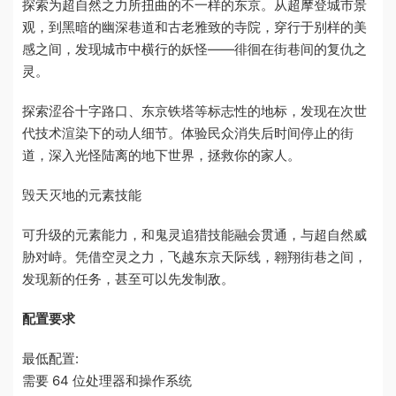
探索为超自然之力所扭曲的不一样的东京。从超摩登城市景
观，到黑暗的幽深巷道和古老雅致的寺院，穿行于别样的美
感之间，发现城市中横行的妖怪——徘徊在街巷间的复仇之
灵。
探索涩谷十字路口、东京铁塔等标志性的地标，发现在次世
代技术渲染下的动人细节。体验民众消失后时间停止的街
道，深入光怪陆离的地下世界，拯救你的家人。
毁天灭地的元素技能
可升级的元素能力，和鬼灵追猎技能融会贯通，与超自然威
胁对峙。凭借空灵之力，飞越东京天际线，翱翔街巷之间，
发现新的任务，甚至可以先发制敌。
配置要求
最低配置:
需要 64 位处理器和操作系统