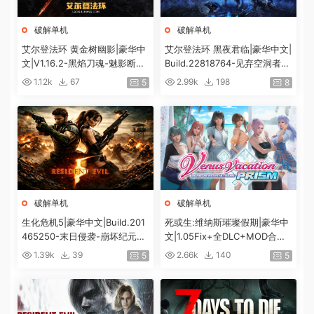
破解单机
破解单机
艾尔登法环 黄金树幽影|豪华中
艾尔登法环 黑夜君临|豪华中文|
文|V1.16.2-黑焰刀魂-魅影断弦
Build.22818764-见弃空洞者DL
+预购特典+全DLC+修改器|解
C+预购特典+全DLC+修改器|解
1.12k
67
2.99k
198
5
8
压即撸|
压即撸|
破解单机
破解单机
生化危机5|豪华中文|Build.201
死或生:维纳斯璀璨假期|豪华中
465250-末日侵袭-崩坏纪元
文|1.05Fix+全DLC+MOD合集
+预购特典+全DLC-解锁全内
+预购特典|解压即撸|[12G/百
1.39k
39
2.66k
140
5
5
容|解压即撸|
度]