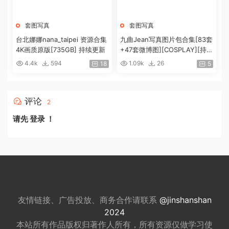
套图写真
套图写真
台北娜娜nana_taipei 资源合集
九曲Jean写真图片包合集[83套
4K画质原版[735GB] 持续更新
+47套微博图][COSPLAY][持续
更新]
4.4k
594
1.09k
26
18
5
评论
2
请先
登录
！
友情链接、广告投放、商务合作请联系
@jinshanshan
2024
本站所有作品版权归著作人所有，所有资源仅做
学习使