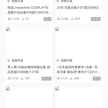
套图写真
套图写真
雨波_HaneAme COSPLAY写
JVID 写真合集[1317套][818G]
真图片包合集509套[134G/百
度盘]
2.33k
74
4.08k
606
8
20
套图写真
套图写真
秀人网 内购全模特终极合集 精
⭐日本超强性爱教学⭐合集 “完
品资源[1099套/1.2TB]
美字幕”最实用“教学片”[22V+4.
9G]
2.15k
190
2.12k
269
20
8