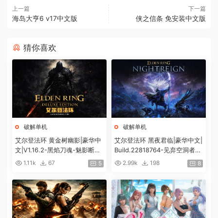
上一篇
下一篇
海岛大亨6 v17中文版
侠之信条 免安装中文版
猜你喜欢
破解单机
破解单机
艾尔登法环 黄金树幽影|豪华中
艾尔登法环 黑夜君临|豪华中文|
文|V1.16.2-黑焰刀魂-魅影断弦
Build.22818764-见弃空洞者DL
+预购特典+全DLC+修改器|解
C+预购特典+全DLC+修改器|解
1.11k
67
2.99k
198
5
8
压即撸|
压即撸|