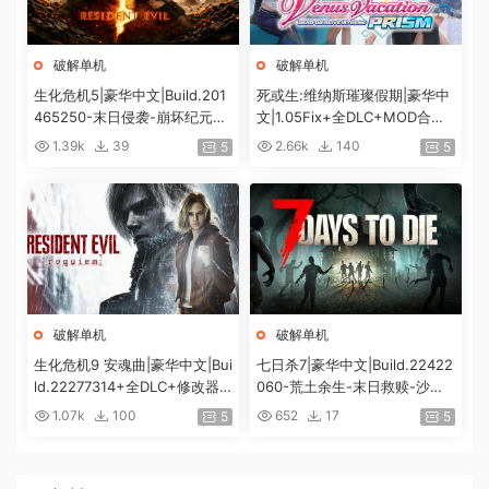
破解单机
破解单机
生化危机5|豪华中文|Build.201
死或生:维纳斯璀璨假期|豪华中
465250-末日侵袭-崩坏纪元
文|1.05Fix+全DLC+MOD合集
+预购特典+全DLC-解锁全内
+预购特典|解压即撸|[12G/百
1.39k
39
2.66k
140
5
5
容|解压即撸|
度]
破解单机
破解单机
生化危机9 安魂曲|豪华中文|Bui
七日杀7|豪华中文|Build.22422
ld.22277314+全DLC+修改器|
060-荒土余生-末日救赎-沙盒
解压即撸|[74G/百度]
+全DLC|解压即撸|
1.07k
100
652
17
5
5