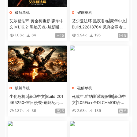
破解单机
破解单机
艾尔登法环 黄金树幽影|豪华中
艾尔登法环 黑夜君临|豪华中文|
文|V1.16.2-黑焰刀魂-魅影断弦
Build.22818764-见弃空洞者DL
+预购特典+全DLC+修改器|解
C+预购特典+全DLC+修改器|解
1.06k
64
2.94k
195
5
8
压即撸|
压即撸|
破解单机
破解单机
生化危机5|豪华中文|Build.201
死或生:维纳斯璀璨假期|豪华中
465250-末日侵袭-崩坏纪元
文|1.05Fix+全DLC+MOD合集
+预购特典+全DLC-解锁全内
+预购特典|解压即撸|[12G/百
1.37k
39
2.63k
139
5
5
容|解压即撸|
度]