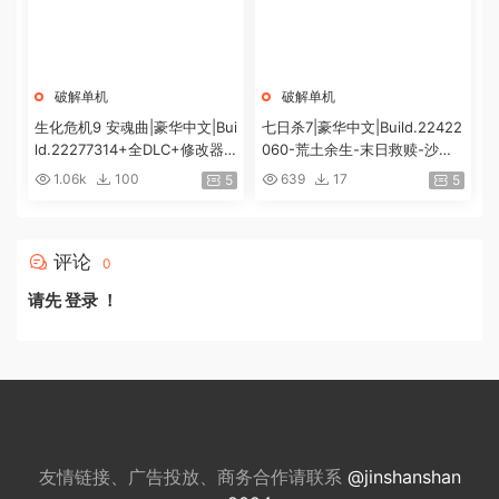
破解单机
破解单机
生化危机9 安魂曲|豪华中文|Bui
七日杀7|豪华中文|Build.22422
ld.22277314+全DLC+修改器|
060-荒土余生-末日救赎-沙盒
解压即撸|[74G/百度]
+全DLC|解压即撸|
1.06k
100
639
17
5
5
评论
0
请先
登录
！
友情链接、广告投放、商务合作请联系
@jinshanshan