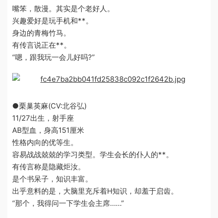
嘴笨，散漫。其实是个老好人。
兴趣爱好是玩手机和**。
身边的青梅竹马。
有传言说正在**。
“嗯，跟我玩一会儿好吗?”
●栗巢英麻(CV:北谷弘)
11/27出生，射手座
AB型血，身高151厘米
性格内向的优等生。
容易战战兢兢的学习类型。学生会长的仆人的**。
有传言称是隐藏炬汝。
是个书呆子，知识丰富。
出乎意料的是，大脑里充斥着H知识，却羞于启齿。
“那个，我得问一下学生会主席……”