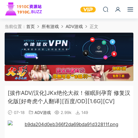
当前位置：
首页
所有游戏
ADV游戏
正文
[拔作ADV/汉化]JKx绝伦大叔！催眠到孕育 修复汉
化版[好奇虎个人翻译][百度/OD][1.6G][CV]
07-18
ADV游戏
2.99k
149