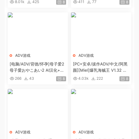
8.01k
425
411
77
8
8
AI汉化版+全CG存档[新汉化/C
V][1.3G]
ADV游戏
ADV游戏
[电脑/ADV/背德/怀孕]母子爱2
[PC+安卓/拔作ADV/中文/阿黑
母子愛おやこあい2 AI汉化+全
颜][Miel]爆乳海贼王 V1.32 官
CG存档[438M]
方中文完结版[全CV/2G]
266
43
4.03k
222
8
8
ADV游戏
ADV游戏