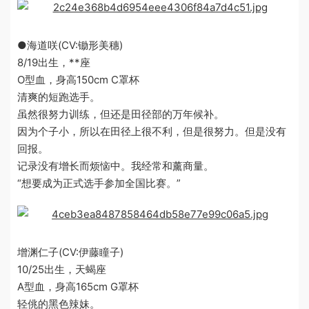
●海道咲(CV:锄形美穗)
8/19出生，**座
O型血，身高150cm C罩杯
清爽的短跑选手。
虽然很努力训练，但还是田径部的万年候补。
因为个子小，所以在田径上很不利，但是很努力。但是没有
回报。
记录没有增长而烦恼中。我经常和薰商量。
“想要成为正式选手参加全国比赛。”
增渊仁子(CV:伊藤瞳子)
10/25出生，天蝎座
A型血，身高165cm G罩杯
轻佻的黑色辣妹。