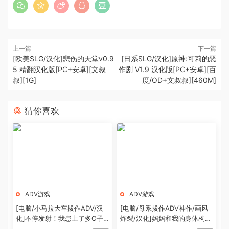
上一篇
下一篇
[欧美SLG/汉化]悲伤的天堂v0.9
[日系SLG/汉化]原神:可莉的恶
5 精翻汉化版[PC+安卓][文叔
作剧 V1.9 汉化版[PC+安卓][百
叔][1G]
度/OD+文叔叔][460M]
猜你喜欢
ADV游戏
ADV游戏
[电脑/小马拉大车拔作ADV/汉
[电脑/母系拔作ADV神作/画风
化]不停发射！我患上了多O子
炸裂/汉化]妈妈和我的身体构造
病！云汉化版+CG[1.2G]
只要对母亲内射就是尽孝的世界