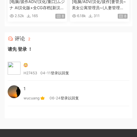
[电脑/拔作ADV/汉化/重口]ムジ
[电脑/ADV/汉化/拔作]妻管员~
ナ AI汉化版+全CG存档[新汉
美女公寓管理员~(人妻管理
化][2G]
员）1+2汉化版+攻略+存档[2.
2.52k
165
6.18k
311
8
8
2G]
评论
2
请先
登录
！
H27453
04-11
登录以回复
1
wucuang
06-24
登录以回复