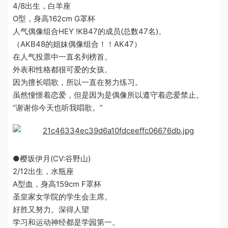
4/8出生，白羊座
O型，身高162cm G罩杯
人气偶像组合HEY !KB47的成员(总数47名)。
（AKB48的姐妹偶像组合！！AK47）
在人气投票中一直名列榜首。
外表和性格都很可爱的女孩。
因为擅长唱歌，所以一直在努力练习。
虽然憧憬着恋爱，但是因为是偶像所以遵守着恋爱禁止。
“谢谢你今天也听我唱歌。”
●樱坂伊月(CV:谷野山)
2/12出生，水瓶座
A型血，身高159cm F罩杯
圣皇家女学院的学生会主席。
好胜又努力。深得人望
学习和运动神经都是学园第一。