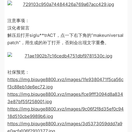
注意事项：
汉化者留言
解压后打开siglu**trACT，点一下右下角的“makeuniversal
patch”，用生成的补丁打开，否则会出现文字重叠。
社保预览：
https://img.biquge8800.xyz/images/1fe9380471f5ca56c
f3c88eb1de6ec72.jpg
https://img.biquge8800.xyz/images/fce9fff3094d8a834
3e87bf55f258001.jpg
https://img.biquge8800.xyz/images/9c06f2f8d35ef0c94
18d510cbe9989b6.jpg
https://img.biquge8800.xyz/images/3d5373059ddd7a9
e0acfa106f2910377.jpg