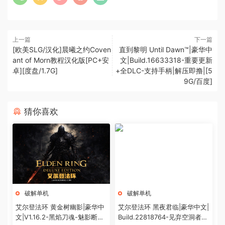
上一篇
下一篇
[欧美SLG/汉化]晨曦之约Coven
直到黎明 Until Dawn™|豪华中
ant of Morn教程汉化版[PC+安
文|Build.16633318-重要更新
卓][度盘/1.7G]
+全DLC-支持手柄|解压即撸|[5
9G/百度]
猜你喜欢
破解单机
破解单机
艾尔登法环 黄金树幽影|豪华中
艾尔登法环 黑夜君临|豪华中文|
文|V1.16.2-黑焰刀魂-魅影断弦
Build.22818764-见弃空洞者DL