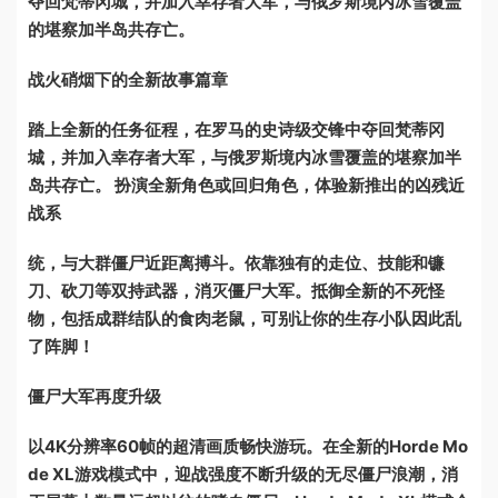
夺回梵蒂冈城，并加入幸存者大军，与俄罗斯境内冰雪覆盖
的堪察加半岛共存亡。
战火硝烟下的全新故事篇章
踏上全新的任务征程，在罗马的史诗级交锋中夺回梵蒂冈
城，并加入幸存者大军，与俄罗斯境内冰雪覆盖的堪察加半
岛共存亡。 扮演全新角色或回归角色，体验新推出的凶残近
战系
统，与大群僵尸近距离搏斗。依靠独有的走位、技能和镰
刀、砍刀等双持武器，消灭僵尸大军。抵御全新的不死怪
物，包括成群结队的食肉老鼠，可别让你的生存小队因此乱
了阵脚！
僵尸大军再度升级
以4K分辨率60帧的超清画质畅快游玩。在全新的Horde Mo
de XL游戏模式中，迎战强度不断升级的无尽僵尸浪潮，消