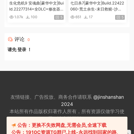
生化危机9 安魂曲|豪华中文|Bui
七日杀7|豪华中文|Build.22422
ld.22277314+全DLC+修改器|
060-荒土余生-末日救赎-沙盒
解压即撸|[74G/百度]
+全DLC|解压即撸|
1.07k
100
651
17
5
5
评论
0
请先
登录
！
友情链接、广告投放、商务合作请联系
@jinshanshan
2024
本站所有作品版权归著作人所有，所有资源仅做
学习使
用，请支持正版。
公告：更换不失效网盘,无需会员,全速下载
适量游戏有益身心健康，请勿长时间沉迷游戏，注意保
公告：1910C资源TG群已上线-永远找到回家的路,
护视力并预防近视，保重身体！