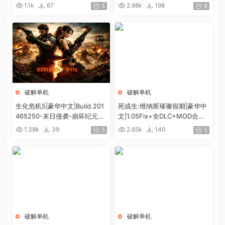
+预购特典+全DLC+修改器|解
C+预购特典+全DLC+修改器|解
1.1k
67
2.98k
198
5
8
压即撸|
压即撸|
破解单机
破解单机
生化危机5|豪华中文|Build.201
死或生:维纳斯璀璨假期|豪华中
465250-末日侵袭-崩坏纪元
文|1.05Fix+全DLC+MOD合集
+预购特典+全DLC-解锁全内
+预购特典|解压即撸|[12G/百
1.38k
39
2.65k
140
5
5
容|解压即撸|
度]
破解单机
破解单机