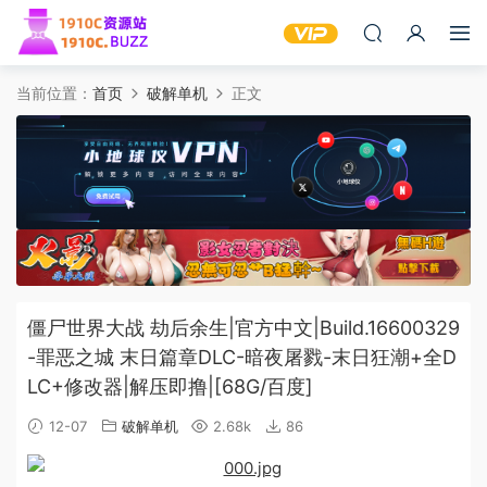
当前位置：
首页
破解单机
正文
僵尸世界大战 劫后余生|官方中文|Build.16600329
-罪恶之城 末日篇章DLC-暗夜屠戮-末日狂潮+全D
LC+修改器|解压即撸|[68G/百度]
12-07
破解单机
2.68k
86