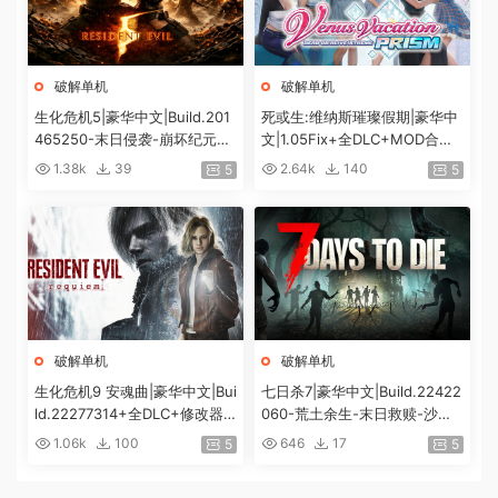
破解单机
破解单机
生化危机5|豪华中文|Build.201
死或生:维纳斯璀璨假期|豪华中
465250-末日侵袭-崩坏纪元
文|1.05Fix+全DLC+MOD合集
+预购特典+全DLC-解锁全内
+预购特典|解压即撸|[12G/百
1.38k
39
2.64k
140
5
5
容|解压即撸|
度]
破解单机
破解单机
生化危机9 安魂曲|豪华中文|Bui
七日杀7|豪华中文|Build.22422
ld.22277314+全DLC+修改器|
060-荒土余生-末日救赎-沙盒
解压即撸|[74G/百度]
+全DLC|解压即撸|
1.06k
100
646
17
5
5