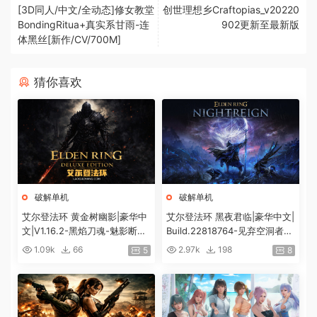
[3D同人/中文/全动态]修女教堂
创世理想乡Craftopias_v20220
BondingRitua+真实系甘雨-连
902更新至最新版
体黑丝[新作/CV/700M]
猜你喜欢
破解单机
破解单机
艾尔登法环 黄金树幽影|豪华中
艾尔登法环 黑夜君临|豪华中文|
文|V1.16.2-黑焰刀魂-魅影断弦
Build.22818764-见弃空洞者DL
+预购特典+全DLC+修改器|解
C+预购特典+全DLC+修改器|解
1.09k
66
2.97k
198
5
8
压即撸|
压即撸|