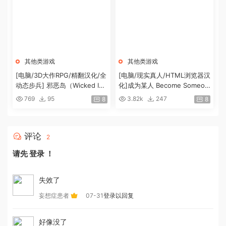
其他类游戏
其他类游戏
[电脑/3D大作RPG/精翻汉化/全
[电脑/现实真人/HTML浏览器汉
动态步兵] 邪恶岛（Wicked Isla
化]成为某人 Become Someon
nd）TT君精修汉化版 97%完整
e v1.87[11G]
769
95
3.82k
247
8
8
汉化+MOD整合[9.7G]
评论
2
请先
登录
！
失效了
妄想症患者
07-31
登录以回复
好像没了