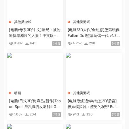
其他类游戏
其他类游戏
[电脑/母系3D/中文]赌局：被胁
[电脑/3D大作/全动态]堕落玩偶
迫快感淹没的人妻！中文版+前
Fallen Doll堕落玩偶一代 v1.31
作+动画全集[5.7G]
破解版[2G]
8.98k
645
4.25k
298
8
8
动画
其他类游戏
[电脑/日式3D/梅麻呂/新作]Tab
[电脑/泡妞教学/动态3D/后宫]
oo Spell 淫乱爆乳女教師II GA
撩妹模拟器：渣男的秘密 Build.
ME版 官中版+去码动画[6.40
15822004 官中[2.7G]
1.08k
204
943
130
8
8
G]