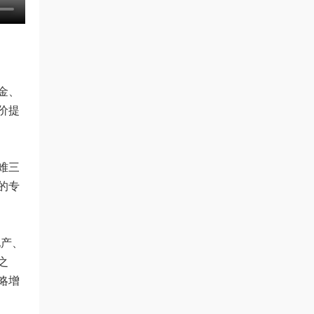
金、
价提
难三
的专
地产、
之
略增