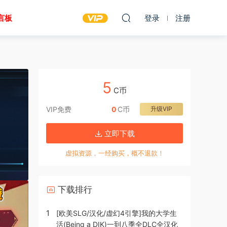
言板
登录
注册
5
C币
VIP免费
0
C币
升级VIP
立即下载
虚拟资源，一经购买，概不退款！
下载排行
1
[欧美SLG/汉化/虚幻4引擎]我的大学生
活(Being a DIK)一到八季全DLC全汉化