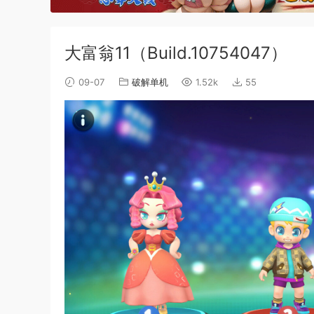
大富翁11（Build.10754047）
09-07
破解单机
1.52k
55