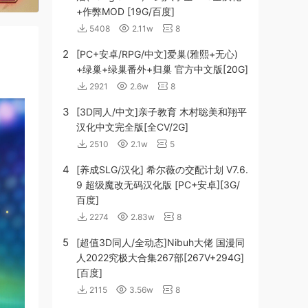
+作弊MOD [19G/百度]
5408
2.11w
8
2
[PC+安卓/RPG/中文]爱巢(雅熙+无心)
+绿巢+绿巢番外+归巢 官方中文版[20G]
2921
2.6w
8
3
[3D同人/中文]亲子教育 木村聡美和翔平
汉化中文完全版[全CV/2G]
2510
2.1w
5
4
[养成SLG/汉化] 希尔薇の交配计划 V7.6.
9 超级魔改无码汉化版 [PC+安卓][3G/
百度]
2274
2.83w
8
5
[超值3D同人/全动态]Nibuh大佬 国漫同
人2022究极大合集267部[267V+294G]
[百度]
2115
3.56w
8