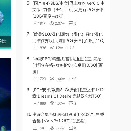
6
[国产良心SLG/中文]母上攻略 Ver6.0 中
文版+前作（6-1） 9月大更新 PC+安卓
[20G/百度+微云]
1917
2.67w
8
7
[欧美SLG/汉化]腐蚀（腐化）Final汉化
完结作弊版[完坑][PC+安卓][百度][11G]
1836
1.2w
8
8
[神级RPG/精翻/后宫]纳迪亚之宝-完结
[作弊+存档+攻略[PC+安卓][10.6G][百
度]
1729
1.46w
8
9
[PC+安卓/欧美SLG/汉化]欲望之梦1-12
章 Dreams Of Desire 完结汉化版[5G]
1669
1.07w
8
10
史诗合集 福利核弹1969年-2022年里番
合集 [NV NP+1.26T][百度盘]
1641
1.72w
8