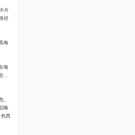
卡片
路径
高每
在每
仓，
色。
召唤
白色西