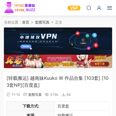
当前位置：
首页
套图写真
正文
[转载搬运] 越南妹Kuuko W 作品合集 [103套] [10
3套NP][百度盘]
11-10
套图写真
3.15k
64
下载方式:
百度盘
来源:
转载搬运