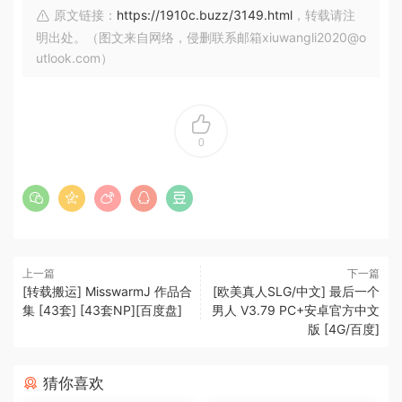
原文链接：
https://1910c.buzz/3149.html
，转载请注
明出处。（图文来自网络，侵删联系邮箱xiuwangli2020@o
utlook.com）
0
上一篇
下一篇
[转载搬运] MisswarmJ 作品合
[欧美真人SLG/中文] 最后一个
集 [43套] [43套NP][百度盘]
男人 V3.79 PC+安卓官方中文
版 [4G/百度]
猜你喜欢