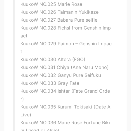
KuukoW NO.025 Marie Rose
KuukoW NO.026 Taimanin Yukikaze
KuukoW NO.027 Babara Pure selfie
KuukoW NO.028 Fichsl from Genshin Imp
act
KuukoW NO.029 Paimon – Genshin Impac
t
KuukoW NO.030 Altera (FGO)
KuukoW NO.031 Chiya (Ane Naru Mono)
KuukoW NO.032 Ganyu Pure Seifuku
KuukoW NO.033 Gray Fate
KuukoW NO.034 Ishtar (Fate Grand Orde
r)
KuukoW NO.035 Kurumi Tokisaki (Date A
Live)
KuukoW NO.036 Marie Rose Fortune Biki
ni (Dead or Alive)