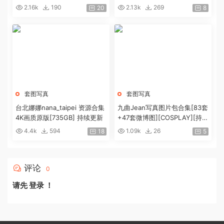
9G]
2.16k
190
2.13k
269
20
8
套图写真
套图写真
台北娜娜nana_taipei 资源合集
九曲Jean写真图片包合集[83套
4K画质原版[735GB] 持续更新
+47套微博图][COSPLAY][持续
更新]
4.4k
594
1.09k
26
18
5
评论
0
请先
登录
！