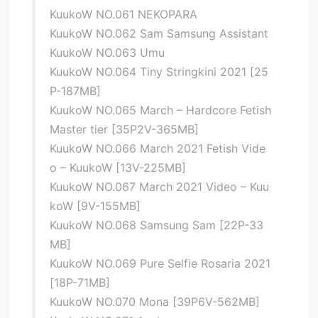
KuukoW NO.061 NEKOPARA
KuukoW NO.062 Sam Samsung Assistant
KuukoW NO.063 Umu
KuukoW NO.064 Tiny Stringkini 2021 [25
P-187MB]
KuukoW NO.065 March – Hardcore Fetish
Master tier [35P2V-365MB]
KuukoW NO.066 March 2021 Fetish Vide
o – KuukoW [13V-225MB]
KuukoW NO.067 March 2021 Video – Kuu
koW [9V-155MB]
KuukoW NO.068 Samsung Sam [22P-33
MB]
KuukoW NO.069 Pure Selfie Rosaria 2021
[18P-71MB]
KuukoW NO.070 Mona [39P6V-562MB]