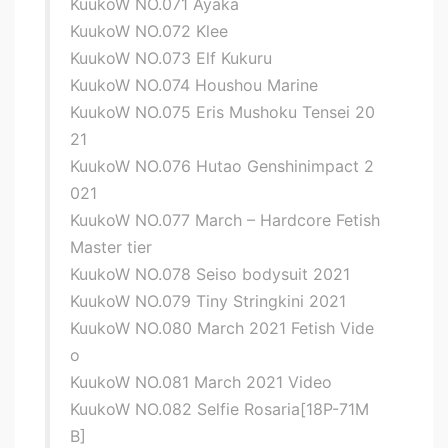
KuukoW NO.071 Ayaka
KuukoW NO.072 Klee
KuukoW NO.073 Elf Kukuru
KuukoW NO.074 Houshou Marine
KuukoW NO.075 Eris Mushoku Tensei 20
21
KuukoW NO.076 Hutao Genshinimpact 2
021
KuukoW NO.077 March – Hardcore Fetish
Master tier
KuukoW NO.078 Seiso bodysuit 2021
KuukoW NO.079 Tiny Stringkini 2021
KuukoW NO.080 March 2021 Fetish Vide
o
KuukoW NO.081 March 2021 Video
KuukoW NO.082 Selfie Rosaria[18P-71M
B]