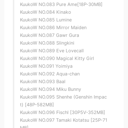
KuukoW NO.083 Pure Ame[18P-30MB]
KuukoW NO.084 Kinako
KuukoW NO.085 Lumine
KuukoW NO.086 Mirror Maiden
KuukoW NO.087 Gawr Gura
KuukoW NO.088 Slingkini
KuukoW NO.089 Eve Lovecall
KuukoW NO.090 Magical Kitty Girl
KuukoW NO.091 Yoimiya
KuukoW NO.092 Aqua-chan
KuukoW NO.093 Baal
KuukoW NO.094 Miku Bunny
KuukoW NO.095 Shenhe (Genshin Impac
t) [48P-582MB]
KuukoW NO.096 Fischl [30P5V-352MB]
KuukoW NO.097 Tamaki Kotatsu [25P-71
MB]