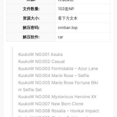
文件数量:
103套NP
资源大小:
看下方文本
解压密码:
nmtian.top
解压软件:
rar
KuukoW NO.001 Asuka
KuukoW NO.002 Casual
KuukoW NO.003 Formidable – Azur Lane
KuukoW NO.004 Marie Rose – Selfie
KuukoW NO.005 Marie Rose Fortune Biki
ni Selfie Set
KuukoW NO.006 Mysterious Heroine XX
KuukoW NO.007 New Born Clone
KuukoW NO.008 Rosalia – Honkai Impact