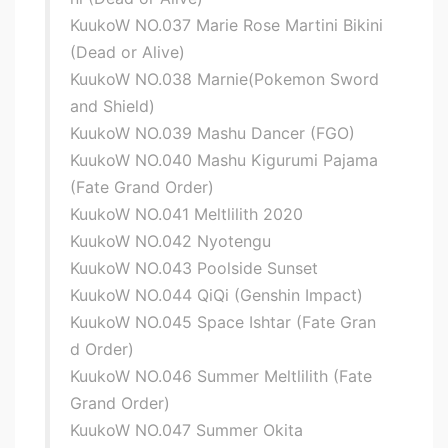
KuukoW NO.037 Marie Rose Martini Bikini
(Dead or Alive)
KuukoW NO.038 Marnie(Pokemon Sword
and Shield)
KuukoW NO.039 Mashu Dancer (FGO)
KuukoW NO.040 Mashu Kigurumi Pajama
(Fate Grand Order)
KuukoW NO.041 Meltlilith 2020
KuukoW NO.042 Nyotengu
KuukoW NO.043 Poolside Sunset
KuukoW NO.044 QiQi (Genshin Impact)
KuukoW NO.045 Space Ishtar (Fate Gran
d Order)
KuukoW NO.046 Summer Meltlilith (Fate
Grand Order)
KuukoW NO.047 Summer Okita