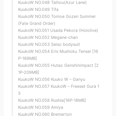
KuukoW NO.048 Taihou(Azur Lane)
KuukoW NO.049 Tifa
KuukoW NO.050 Tomoe Gozen Summer
(Fate Grand Order)
KuukoW NO.051 Usada Pekora (Hololive)
KuukoW NO.052 Megane-chan
KuukoW NO.053 Seiso bodysuit
KuukoW NO.054 Eris Mushoku Tensei [16
P-189MB]
KuukoW NO.055 Hutao Genshinimpact [2
1P-209MB]
KuukoW NO.056 Kuuko W – Ganyu
KuukoW NO.057 KuukoW – Freeset Gura 1
5
KuukoW NO.058 Rushia[16P-18MB]
KuukoW NO.059 Amiya
KuukoW NO.060 Bremerton