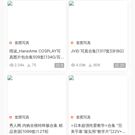
套图写真
套图写真
雨波_HaneAme COSPLAY写
JVID 写真合集[1317套][818G]
真图片包合集509套[134G/百
度盘]
2.34k
75
4.09k
606
8
20
套图写真
套图写真
秀人网 内购全模特终极合集 精
⭐日本超强性爱教学⭐合集 “完
品资源[1099套/1.2TB]
美字幕”最实用“教学片”[22V+4.