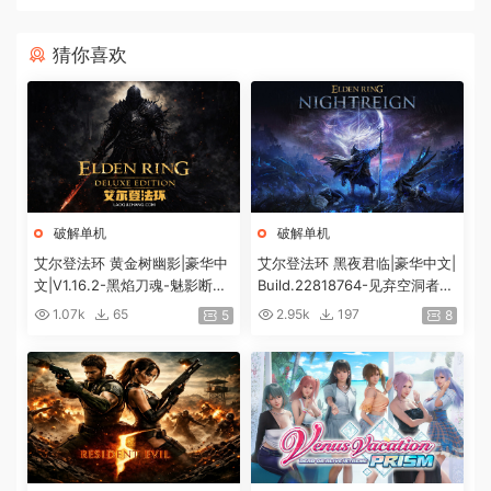
猜你喜欢
破解单机
破解单机
艾尔登法环 黄金树幽影|豪华中
艾尔登法环 黑夜君临|豪华中文|
文|V1.16.2-黑焰刀魂-魅影断弦
Build.22818764-见弃空洞者DL
+预购特典+全DLC+修改器|解
C+预购特典+全DLC+修改器|解
1.07k
65
2.95k
197
5
8
压即撸|
压即撸|