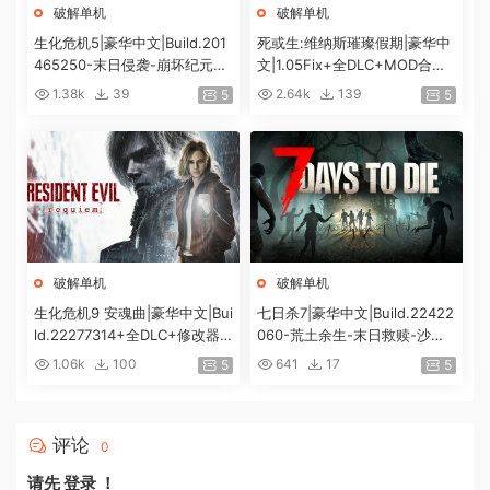
破解单机
破解单机
生化危机5|豪华中文|Build.201
死或生:维纳斯璀璨假期|豪华中
465250-末日侵袭-崩坏纪元
文|1.05Fix+全DLC+MOD合集
+预购特典+全DLC-解锁全内
+预购特典|解压即撸|[12G/百
1.38k
39
2.64k
139
5
5
容|解压即撸|
度]
破解单机
破解单机
生化危机9 安魂曲|豪华中文|Bui
七日杀7|豪华中文|Build.22422
ld.22277314+全DLC+修改器|
060-荒土余生-末日救赎-沙盒
解压即撸|[74G/百度]
+全DLC|解压即撸|
1.06k
100
641
17
5
5
评论
0
请先
登录
！