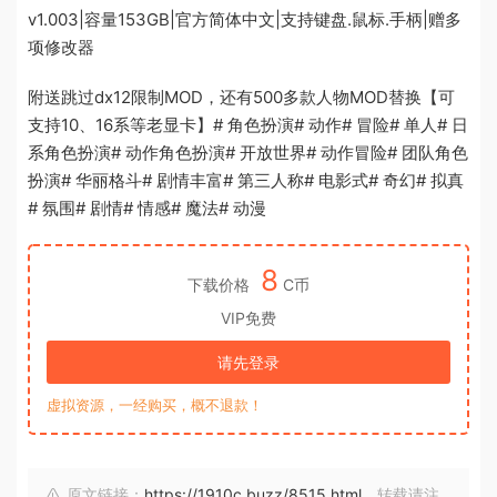
v1.003|容量153GB|官方简体中文|支持键盘.鼠标.手柄|赠多
项修改器
附送跳过dx12限制MOD，还有500多款人物MOD替换【可
支持10、16系等老显卡】# 角色扮演# 动作# 冒险# 单人# 日
系角色扮演# 动作角色扮演# 开放世界# 动作冒险# 团队角色
扮演# 华丽格斗# 剧情丰富# 第三人称# 电影式# 奇幻# 拟真
# 氛围# 剧情# 情感# 魔法# 动漫
8
下载价格
C币
VIP免费
请先登录
虚拟资源，一经购买，概不退款！
原文链接：
https://1910c.buzz/8515.html
，转载请注