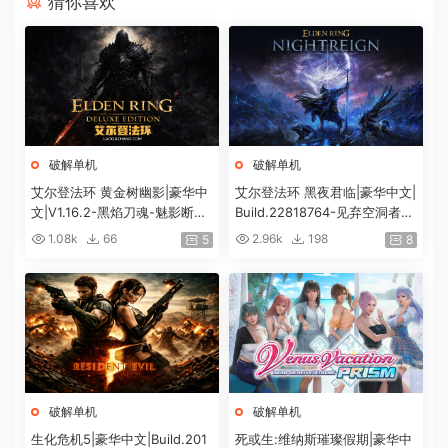
猜你喜欢
破解单机
破解单机
艾尔登法环 黄金树幽影|豪华中
艾尔登法环 黑夜君临|豪华中文|
文|V1.16.2-黑焰刀魂-魅影断弦
Build.22818764-见弃空洞者DL
+预购特典+全DLC+修改器|解
C+预购特典+全DLC+修改器|解
1.08k
66
2.96k
198
5
8
压即撸|
压即撸|
破解单机
破解单机
生化危机5|豪华中文|Build.201
死或生:维纳斯璀璨假期|豪华中