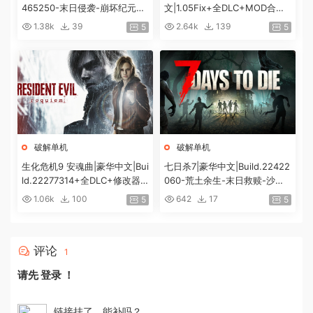
465250-末日侵袭-崩坏纪元
文|1.05Fix+全DLC+MOD合集
+预购特典+全DLC-解锁全内
+预购特典|解压即撸|[12G/百
1.38k
39
2.64k
139
5
5
容|解压即撸|
度]
破解单机
破解单机
生化危机9 安魂曲|豪华中文|Bui
七日杀7|豪华中文|Build.22422
ld.22277314+全DLC+修改器|
060-荒土余生-末日救赎-沙盒
解压即撸|[74G/百度]
+全DLC|解压即撸|
1.06k
100
642
17
5
5
评论
1
请先
登录
！
链接挂了，能补吗？