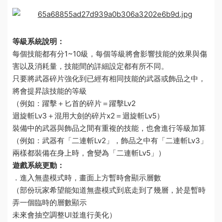
等級系統說明：
每個技能都有分1~10級，每個等級將會影響技能的效果與傷
害以及消耗量，技能間的詳細設定都有所不同。
只要將武器碎片強化到已經有相同技能的武器或飾品之中，
將會提昇該技能的等級
（例如：躍擊＋匕首的碎片＝躍擊Lv2
迴旋斬Lv3＋混用大劍的碎片x2＝迴旋斬Lv5）
裝備中的武器與飾品之間有重複的技能，也會進行等級加算
（例如：武器有「二連斬Lv2」，飾品之中有「二連斬Lv3」
兩樣都裝備在身上時，會變為「二連斬Lv5」）
遊戲系統更動：
．進入無盡模式時，畫面上方暫時會顯示層數
（部份玩家希望能知道無盡模式到底走到了幾層，於是暫時
弄一個臨時的層數顯示
未來會抽空調整UI並進行美化）