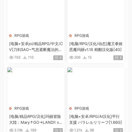
RPG游戏
RPG游戏
[电脑+安卓joi/精品RPG/中文/C
[电脑/RPG/汉化/动态]魔王拳姬
V]刀剑SAO~气息遮断魔法的陷
恶魔玛丽v1.16 精翻汉化版[4G]
阱partⅡ第二部verβ8官方中文
793
110
266
15
8
8
版[7.4G]
RPG游戏
RPG游戏
[电脑/精品RPG/汉化]玛丽冒险
[电脑+安卓/RPG/AI汉化]平行
大陸：Mary↑GO→LAND!! v1.
支援 パラレルリリーフ[1.66G]
1 官方中文版[2.6G]
3.19k
189
1.21k
98
8
8