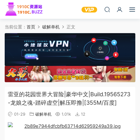
当前位置：
首页
破解单机
正文
雷亚的花园世界大冒险|豪华中文|Build.19565273
-龙娘之魂-踏碎虚空|解压即撸|[355M/百度]
01-29
破解单机
1.01k
12