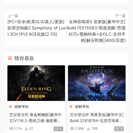
上一篇
下一篇
[PC+安卓/欧美SLG/真人/更新]
女神异闻录5 皇家版|豪华中文|
欲望交响曲2 Symphony of Lus
Build.15515083-暗面觉醒-堕愿
t 2Ch.1Pt3 AI汉化版[2.7G]
封刃+预购特典+全DLC-支持手
柄|解压即撸|[40G/百度]
猜你喜欢
破解单机
破解单机
艾尔登法环 黄金树幽影|豪华中
艾尔登法环 黑夜君临|豪华中文|
文|V1.16.2-黑焰刀魂-魅影断弦
Build.22818764-见弃空洞者DL
+预购特典+全DLC+修改器|解
C+预购特典+全DLC+修改器|解
1.11k
67
2.99k
198
5
8
压即撸|
压即撸|