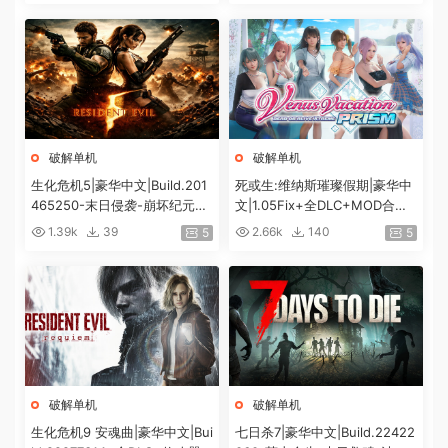
破解单机
破解单机
生化危机5|豪华中文|Build.201
死或生:维纳斯璀璨假期|豪华中
465250-末日侵袭-崩坏纪元
文|1.05Fix+全DLC+MOD合集
+预购特典+全DLC-解锁全内
+预购特典|解压即撸|[12G/百
1.39k
39
2.66k
140
5
5
容|解压即撸|
度]
破解单机
破解单机
生化危机9 安魂曲|豪华中文|Bui
七日杀7|豪华中文|Build.22422