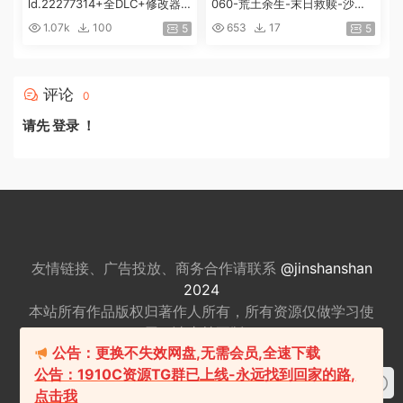
ld.22277314+全DLC+修改器|
060-荒土余生-末日救赎-沙盒
解压即撸|[74G/百度]
+全DLC|解压即撸|
1.07k
100
653
17
5
5
评论
0
请先
登录
！
友情链接、广告投放、商务合作请联系
@jinshanshan
2024
本站所有作品版权归著作人所有，所有资源仅做
学习使
用，请支持正版。
公告：更换不失效网盘,无需会员,全速下载
适量游戏有益身心健康，请勿长时间沉迷游戏，注意保
公告：1910C资源TG群已上线-永远找到回家的路,
护视力并预防近视，保重身体！
点击我
我们立足于美国，对全球华人服务，本站包含18+内