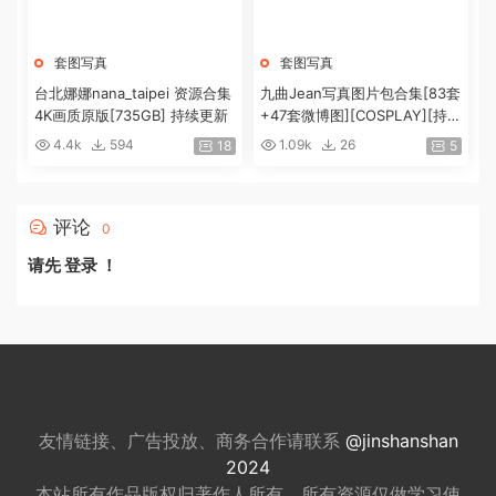
套图写真
套图写真
台北娜娜nana_taipei 资源合集
九曲Jean写真图片包合集[83套
4K画质原版[735GB] 持续更新
+47套微博图][COSPLAY][持续
更新]
4.4k
594
1.09k
26
18
5
评论
0
请先
登录
！
友情链接、广告投放、商务合作请联系
@jinshanshan
2024
本站所有作品版权归著作人所有，所有资源仅做
学习使