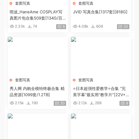
套图写真
套图写真
雨波_HaneAme COSPLAY写
JVID 写真合集[1317套][818G]
真图片包合集509套[134G/百
度盘]
2.33k
74
4.08k
606
8
20
套图写真
套图写真
秀人网 内购全模特终极合集 精
⭐日本超强性爱教学⭐合集 “完
品资源[1099套/1.2TB]
美字幕”最实用“教学片”[22V+4.
9G]
2.15k
190
2.12k
269
20
8