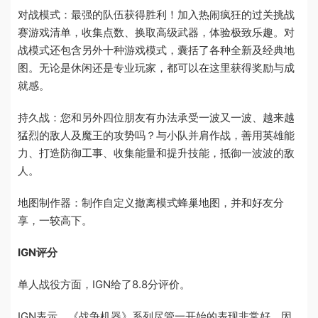
对战模式：最强的队伍获得胜利！加入热闹疯狂的过关挑战
赛游戏清单，收集点数、换取高级武器，体验极致乐趣。对
战模式还包含另外十种游戏模式，囊括了各种全新及经典地
图。无论是休闲还是专业玩家，都可以在这里获得奖励与成
就感。
持久战：您和另外四位朋友有办法承受一波又一波、越来越
猛烈的敌人及魔王的攻势吗？与小队并肩作战，善用英雄能
力、打造防御工事、收集能量和提升技能，抵御一波波的敌
人。
地图制作器：制作自定义撤离模式蜂巢地图，并和好友分
享，一较高下。
IGN评分
单人战役方面，IGN给了8.8分评价。
IGN表示，《战争机器》系列尽管一开始的表现非常好，因