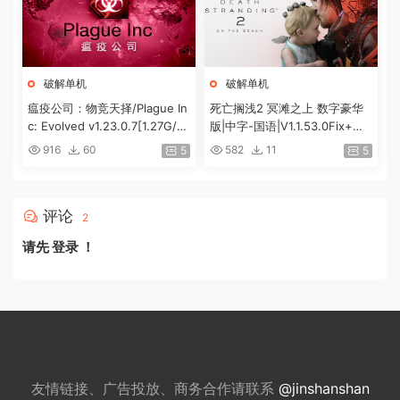
破解单机
破解单机
瘟疫公司：物竞天择/Plague In
死亡搁浅2 冥滩之上 数字豪华
c: Evolved v1.23.0.7[1.27G/百
版|中字-国语|V1.1.53.0Fix+全D
度]
LC+预购奖励+修改器|解压即
916
60
582
11
5
5
撸|[100G]
评论
2
请先
登录
！
友情链接、广告投放、商务合作请联系
@jinshanshan