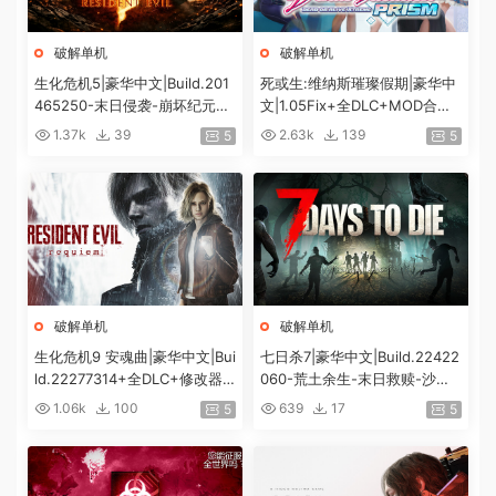
破解单机
破解单机
生化危机5|豪华中文|Build.201
死或生:维纳斯璀璨假期|豪华中
465250-末日侵袭-崩坏纪元
文|1.05Fix+全DLC+MOD合集
+预购特典+全DLC-解锁全内
+预购特典|解压即撸|[12G/百
1.37k
39
2.63k
139
5
5
容|解压即撸|
度]
破解单机
破解单机
生化危机9 安魂曲|豪华中文|Bui
七日杀7|豪华中文|Build.22422
ld.22277314+全DLC+修改器|
060-荒土余生-末日救赎-沙盒
解压即撸|[74G/百度]
+全DLC|解压即撸|
1.06k
100
639
17
5
5