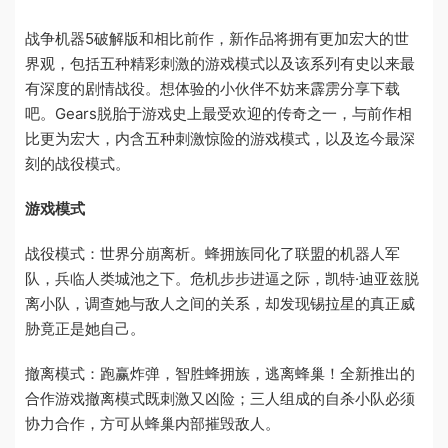
战争机器5破解版和相比前作，新作品将拥有更加宏大的世
界观，包括五种精彩刺激的游戏模式以及该系列有史以来最
有深度的剧情战役。想体验的小伙伴不妨来霹雳分享下载
吧。Gears脱胎于游戏史上最受欢迎的传奇之一，与前作相
比更为宏大，内含五种刺激惊险的游戏模式，以及迄今最深
刻的战役模式。
游戏模式
战役模式：世界分崩离析。蜂拥族同化了联盟的机器人军
队，兵临人类城池之下。危机步步进逼之际，凯特·迪亚兹脱
离小队，调查她与敌人之间的关系，却发现锡拉星的真正威
胁竟正是她自己。
撤离模式：跑赢炸弹，智胜蜂拥族，逃离蜂巢！全新推出的
合作游戏撤离模式既刺激又凶险；三人组成的自杀小队必须
协力合作，方可从蜂巢内部摧毁敌人。