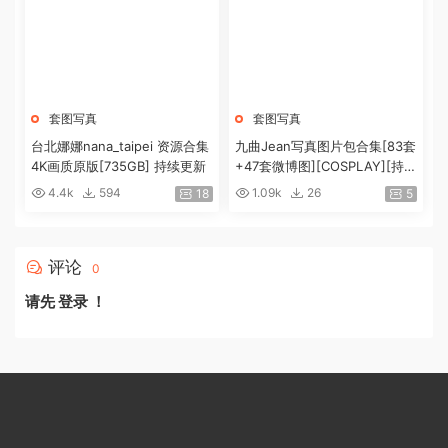
套图写真
套图写真
台北娜娜nana_taipei 资源合集
九曲Jean写真图片包合集[83套
4K画质原版[735GB] 持续更新
+47套微博图][COSPLAY][持续
更新]
4.4k
594
1.09k
26
18
5
评论
0
请先
登录
！