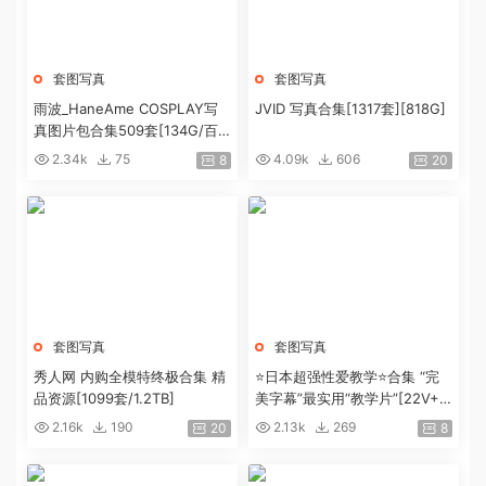
套图写真
套图写真
雨波_HaneAme COSPLAY写
JVID 写真合集[1317套][818G]
真图片包合集509套[134G/百
度盘]
2.34k
75
4.09k
606
8
20
套图写真
套图写真
秀人网 内购全模特终极合集 精
⭐日本超强性爱教学⭐合集 “完
品资源[1099套/1.2TB]
美字幕”最实用“教学片”[22V+4.
9G]
2.16k
190
2.13k
269
20
8