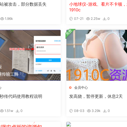
站被攻击，部分数据丢失
小地球仪-游戏、看片不卡顿，
1910c
1.96k
07-21
2.25w
0
免费
心
会员中心
秒传代码使用教程说明
发高烧，暂停更新，休息2天
1.51w
0
08-03
3.29k
0