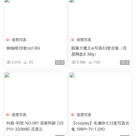
套图写真
套图写真
御伽樒26套np1.8G
眼酱大魔王w写真63套合集（百
度网盘8.38g）
2.01k
35
2.56k
108
8
8
套图写真
套图写真
抖娘-利世 NO.061 居家阿娇 [20
【cosplay】名濑弥七12套写真合
P1V-320MB] 百度云
集 198P+7V-1.29G