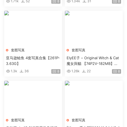
1.71k
52
1.34k
31
8
8
套图写真
套图写真
亚马逊鲶鱼 4套写真合集【261P-
ElyEE子 – Original Witch & Cat
3.63G】
魔女與貓 【74P2V-182MB】
【百度网盘】
1.3k
36
1.26k
22
8
8
套图写真
套图写真