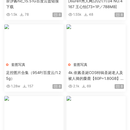
奈汐酱nic_15.51G百度云盘链接
[Xiuren秀人网]2021.11.04 NO.4
下载
167 王心怡[73+1P／788MB]
1.5k
78
1.55k
48
8
8
套图写真
套图写真
足控图片合集（954P/百度云/1.2
4k.依酱圣诞COS特辑圣诞老人及
5g）
被人骑的麋鹿【60P=1.80GB】
度盘
1.28w
157
2.1k
69
8
8