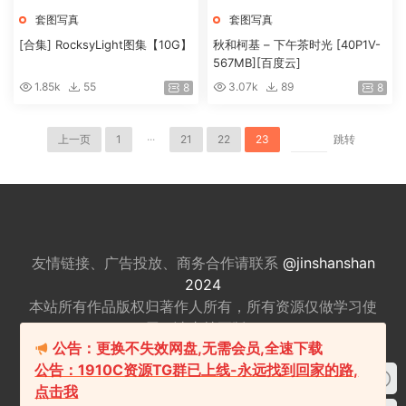
套图写真
套图写真
[合集] RocksyLight图集【10G】
秋和柯基 – 下午茶时光 [40P1V-
567MB][百度云]
1.85k
55
3.07k
89
8
8
上一页
1
···
21
22
23
跳转
友情链接、广告投放、商务合作请联系
@jinshanshan
2024
本站所有作品版权归著作人所有，所有资源仅做
学习使
用，请支持正版。
公告：更换不失效网盘,无需会员,全速下载
适量游戏有益身心健康，请勿长时间沉迷游戏，注意保
公告：1910C资源TG群已上线-永远找到回家的路,
护视力并预防近视，保重身体！
点击我
我们立足于美国，对全球华人服务，本站包含18+内